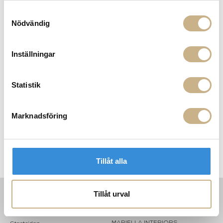
14 dagars returrätt på lagervaror.
Läs mer
Samtyckesval
Leverans inom 3-5 arbetsdagar på lagervaror
Nödvändig
Få
10% välkomstrabatt
när du registrerar dig för vårt
nyhetsbrev
Fri frakt på mindra varor vid köp över 1000:-
Inställningar
900:- i frakt vid köp av större möbler
Hämta i butik
Statistik
FRÅGA OSS OM PRODUKTEN
Marknadsföring
BESKRIVNING
SPECIFIKATIONER
Tillåt alla
Tillåt urval
INFORMATION
KONTAKT