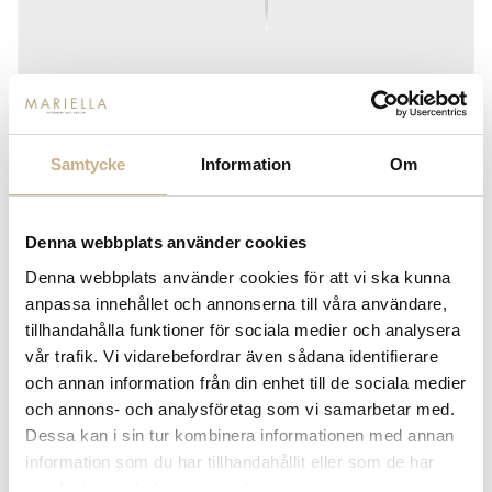
Samtycke
Information
Om
GUBI
GOLVLAMPA - COBRA FLOOR
Denna webbplats använder cookies
LAMP
Denna webbplats använder cookies för att vi ska kunna
anpassa innehållet och annonserna till våra användare,
11.450
kr
tillhandahålla funktioner för sociala medier och analysera
vår trafik. Vi vidarebefordrar även sådana identifierare
och annan information från din enhet till de sociala medier
och annons- och analysföretag som vi samarbetar med.
-
+
LÄGG I VARUKORG
Dessa kan i sin tur kombinera informationen med annan
information som du har tillhandahållit eller som de har
Lagerstatus:
Beställningsvara
samlat in när du har använt deras tjänster.