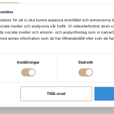
retchen Van de
Fotokonst - Digging For Clams
Fotokonst - Lit
cookies
Gustave Tassell
Aca
kies för att vi ska kunna anpassa innehållet och annonserna ti
 sociala medier och analysera vår trafik. Vi vidarebefordrar även 
ill de sociala medier och annons- och analysföretag som vi samar
med annan information som du har tillhandahållit eller som de ha
AKT
POPULÄRA KATEGORI
A INTERIORS
Nyheter
Inställningar
Statistik
ROGATAN 9
Fornasetti
BORÅS
Fotokonst
Layered
 75 76
Lexington
riellastore.se
Louise Roe
Mateus
18
Missoni Home
Tillåt urval
0-18
Slim Aarons
Snurrade ljus