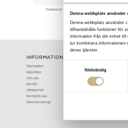
litzer Fashions
Fotokonst - Capri Hotel
Fotokonst - G
Denna webbplats använder 
Kamp Ward In 
Denna webbplats använder coo
tillhandahålla funktioner för
information från din enhet t
tur kombinera informationen 
deras tjänster.
INFORMATION
KONT
Samtyckesval
MARIELL
Startsidan
Nödvändig
LILLA B
Köpvillkor
503 30 
Om oss
Karriär
033 10
Hållbarhet
info@ma
Kontakta oss
Mån: 12-
Sommarstängt
Tis-fre: 1
Lör: 11-15