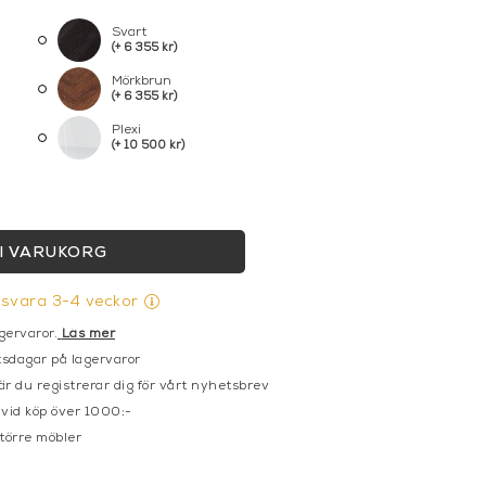
Svart
(+ 6 355 kr)
Mörkbrun
(+ 6 355 kr)
Plexi
(+ 10 500 kr)
I VARUKORG
gsvara 3-4 veckor
gervaror.
Läs mer
sdagar på lagervaror
r du registrerar dig för vårt nyhetsbrev
 vid köp över 1000:-
större möbler