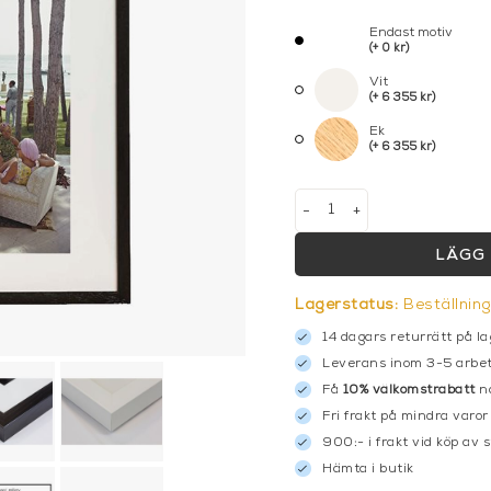
Endast motiv
(+ 0 kr)
Vit
(+ 6 355 kr)
Ek
(+ 6 355 kr)
-
+
LÄGG 
Lagerstatus:
Beställnin
14 dagars returrätt på la
Leverans inom 3-5 arbet
Få
10% välkomstrabatt
nä
Fri frakt på mindra varor
900:- i frakt vid köp av 
Hämta i butik