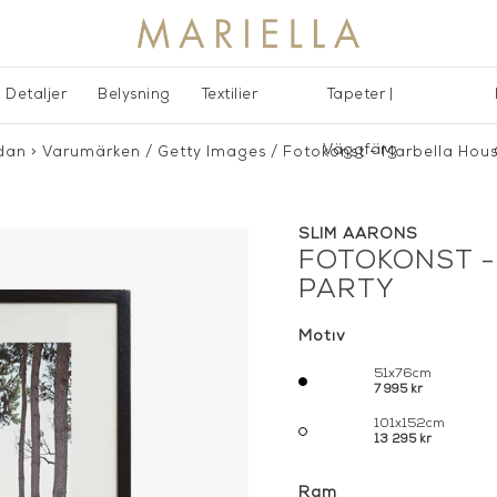
Detaljer
Belysning
Textilier
Tapeter |
Väggfärg
idan
>
Varumärken
/
Getty Images
/
Fotokonst - Marbella Hous
SLIM AARONS
FOTOKONST -
PARTY
Motiv
51x76cm
7 995 kr
101x152cm
13 295 kr
Ram