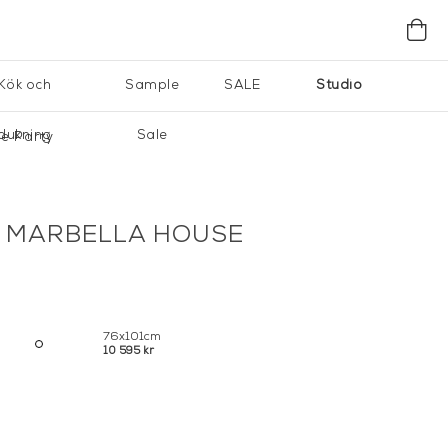
Kök och
Sample
SALE
Studio
dukning
Sale
e Party
 MARBELLA HOUSE
76x101cm
10 595 kr