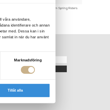
tle Beach House,
Fotokonst - Palm Spring Riders
Fotokonst - Ba
pulco
P
ll våra användare,
sådana identifierare och annan
betar med. Dessa kan i sin
r samlat in när du har använt
ER
NYHETSBREV
Marknadsföring
OK
Tillåt alla