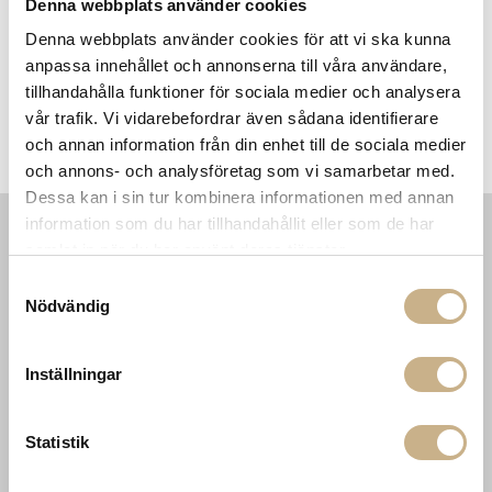
Denna webbplats använder cookies
Denna webbplats använder cookies för att vi ska kunna
anpassa innehållet och annonserna till våra användare,
tillhandahålla funktioner för sociala medier och analysera
vår trafik. Vi vidarebefordrar även sådana identifierare
g
Fotokonst - Carlton Hotel
Fotokonst - Decking by the
och annan information från din enhet till de sociala medier
sea
och annons- och analysföretag som vi samarbetar med.
Dessa kan i sin tur kombinera informationen med annan
information som du har tillhandahållit eller som de har
samlat in när du har använt deras tjänster.
INFORMATION
KONTAKT
Samtyckesval
MARIELLA INTERIORS
Startsidan
Nödvändig
LILLA BROGATAN 9
Köpvillkor
503 30 BORÅS
Om oss
Karriär
Inställningar
033 10 75 76
Hållbarhet
info@mariellastore.se
Kontakta oss
Mån: 12-18
Sommarstängt
Statistik
Tis-fre: 10-18
Lör: 11-15