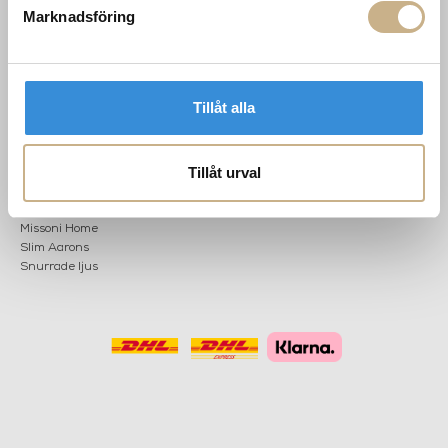
Marknadsföring
POPULÄRA
NYHETSBREV
KATEGORIER
Nyheter
Tillåt alla
Fornasetti
OK
Fotokonst
Layered
Tillåt urval
Lexington
Louise Roe
Mateus
Missoni Home
Slim Aarons
Snurrade ljus