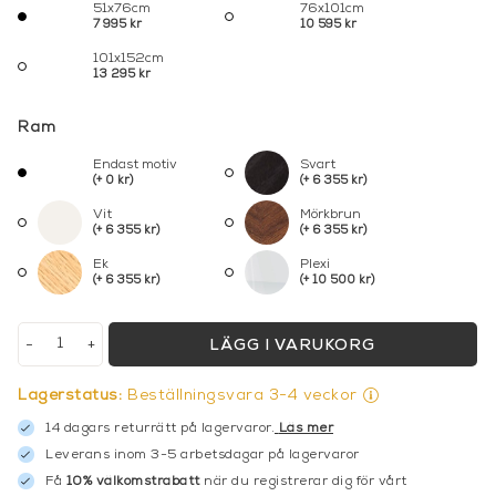
51x76cm
76x101cm
7 995 kr
10 595 kr
101x152cm
13 295 kr
Ram
Endast motiv
Svart
(+ 0 kr)
(+ 6 355 kr)
Vit
Mörkbrun
(+ 6 355 kr)
(+ 6 355 kr)
Ek
Plexi
(+ 6 355 kr)
(+ 10 500 kr)
-
+
LÄGG I VARUKORG
Lagerstatus:
Beställningsvara 3-4 veckor
14 dagars returrätt på lagervaror.
Läs mer
Leverans inom 3-5 arbetsdagar på lagervaror
Få
10% välkomstrabatt
när du registrerar dig för vårt