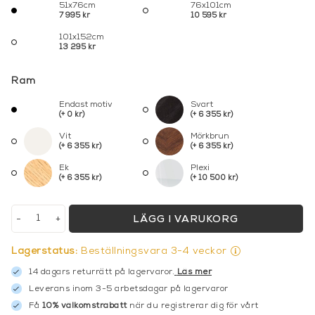
51x76cm
76x101cm
7 995 kr
10 595 kr
101x152cm
13 295 kr
Ram
Endast motiv
Svart
(+ 0 kr)
(+ 6 355 kr)
Vit
Mörkbrun
(+ 6 355 kr)
(+ 6 355 kr)
Ek
Plexi
(+ 6 355 kr)
(+ 10 500 kr)
-
+
LÄGG I VARUKORG
Lagerstatus:
Beställningsvara 3-4 veckor
14 dagars returrätt på lagervaror.
Läs mer
Leverans inom 3-5 arbetsdagar på lagervaror
Få
10% välkomstrabatt
när du registrerar dig för vårt