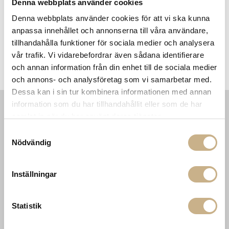
Denna webbplats använder cookies
Denna webbplats använder cookies för att vi ska kunna
anpassa innehållet och annonserna till våra användare,
tillhandahålla funktioner för sociala medier och analysera
vår trafik. Vi vidarebefordrar även sådana identifierare
l
Fotokonst - Clifftop Pool
Fotokonst - Having A Topping
och annan information från din enhet till de sociala medier
Time
och annons- och analysföretag som vi samarbetar med.
Dessa kan i sin tur kombinera informationen med annan
information som du har tillhandahållit eller som de har
samlat in när du har använt deras tjänster.
INFORMATION
KONTAKT
Samtyckesval
MARIELLA INTERIORS
Startsidan
Nödvändig
LILLA BROGATAN 9
Köpvillkor
503 30 BORÅS
Om oss
Karriär
Inställningar
033 10 75 76
Hållbarhet
info@mariellastore.se
Kontakta oss
Mån: 12-18
Sommarstängt
Statistik
Tis-fre: 10-18
Lör: 11-15