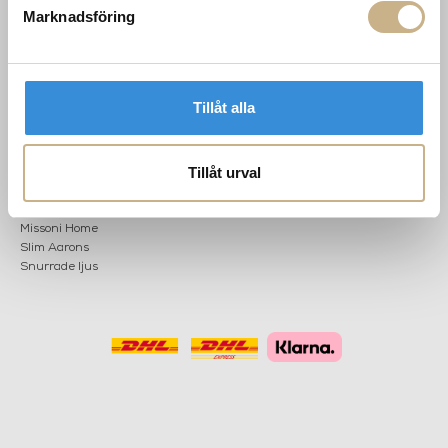
Marknadsföring
POPULÄRA
NYHETSBREV
KATEGORIER
Nyheter
Tillåt alla
Fornasetti
OK
Fotokonst
Layered
Tillåt urval
Lexington
Louise Roe
Mateus
Missoni Home
Slim Aarons
Snurrade ljus