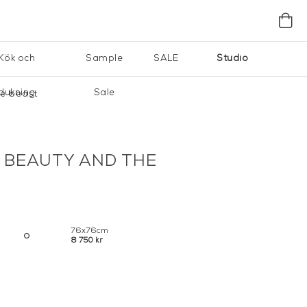
Kök och
Sample
SALE
Studio
dukning
Sale
he beast
 BEAUTY AND THE
76x76cm
8 750 kr