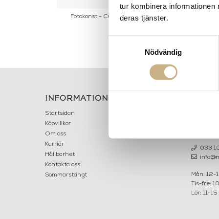
tur kombinera informationen 
king the Plunge
Fotokonst - Culinary Heights
Fotokonst -
deras tjänster.
Samtyckesval
Nödvändig
INFORMATION
KONT
MARIELL
Startsidan
LILLA B
Köpvillkor
503 30 
Om oss
Karriär
033 10
Hållbarhet
info@ma
Kontakta oss
Mån: 12-
Sommarstängt
Tis-fre: 1
Lör: 11-15