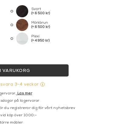
Svart
(+ 6 500 kr)
Mörkbrun
(+ 6 500 kr)
Plexi
(+ 4 950 kr)
I VARUKORG
gsvara 3-4 veckor
gervaror.
Läs mer
sdagar på lagervaror
r du registrerar dig för vårt nyhetsbrev
 vid köp över 1000:-
större möbler