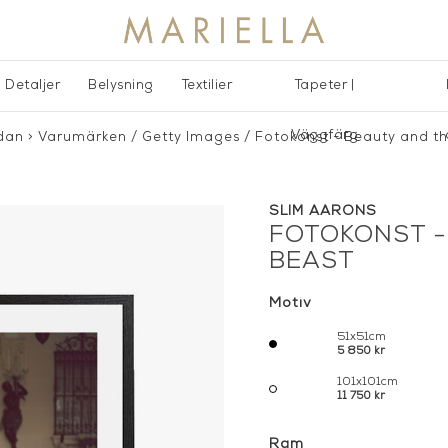
Detaljer
Belysning
Textilier
Tapeter |
Väggfärg
idan
>
Varumärken
/
Getty Images
/
Fotokonst - Beauty and t
SLIM AARONS
FOTOKONST -
BEAST
Motiv
51x51cm
5 850 kr
101x101cm
11 750 kr
Ram