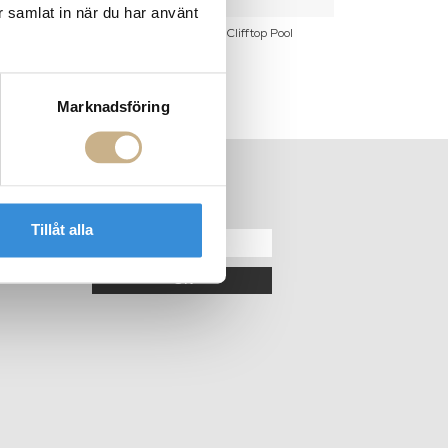
r samlat in när du har använt
 Britt Ekland
Fotokonst - Clifftop Pool
Fotokonst -
Marknadsföring
ER
NYHETSBREV
Tillåt alla
OK