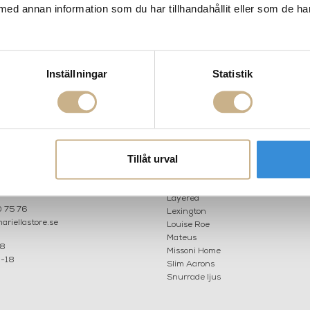
med annan information som du har tillhandahållit eller som de ha
 Monte Carlo
Fotokonst - Luxury Dining
Fotokonst -
Inställningar
Statistik
AKT
POPULÄRA KATEGORI
Tillåt urval
A INTERIORS
Nyheter
ROGATAN 9
Fornasetti
BORÅS
Fotokonst
Layered
 75 76
Lexington
riellastore.se
Louise Roe
Mateus
18
Missoni Home
0-18
Slim Aarons
Snurrade ljus