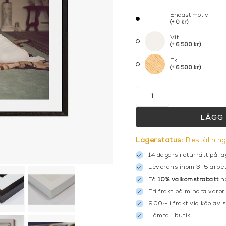
Endast motiv
(+ 0 kr)
Vit
(+ 6 500 kr)
Ek
(+ 6 500 kr)
-
+
LÄGG 
Lagerstatus:
Beställnin
14 dagars returrätt på la
Leverans inom 3-5 arbet
Få
10% välkomstrabatt
nä
Fri frakt på mindra varor
900:- i frakt vid köp av 
Hämta i butik