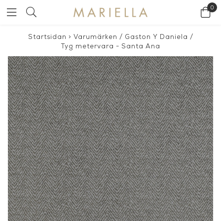
0
Startsidan
>
Varumärken
/
Gaston Y Daniela
/
Tyg metervara - Santa Ana