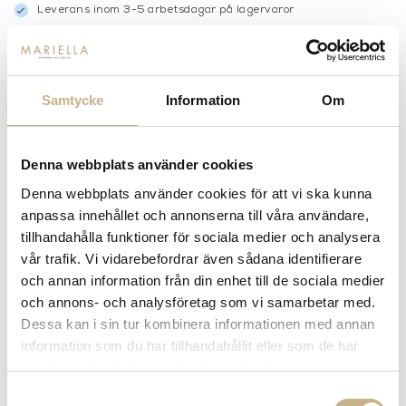
Leverans inom 3-5 arbetsdagar på lagervaror
Få
10% välkomstrabatt
när du registrerar dig för vårt
nyhetsbrev
Fri frakt på mindra varor vid köp över 1000:-
900:- i frakt vid köp av större möbler
Samtycke
Information
Om
Hämta i butik
FRÅGA OSS OM PRODUKTEN
Denna webbplats använder cookies
Denna webbplats använder cookies för att vi ska kunna
anpassa innehållet och annonserna till våra användare,
BESKRIVNING
tillhandahålla funktioner för sociala medier och analysera
vår trafik. Vi vidarebefordrar även sådana identifierare
och annan information från din enhet till de sociala medier
och annons- och analysföretag som vi samarbetar med.
PRODUKTVARIANTER
Dessa kan i sin tur kombinera informationen med annan
information som du har tillhandahållit eller som de har
samlat in när du har använt deras tjänster.
Samtyckesval