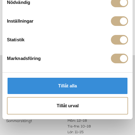
Nödvändig
Inställningar
Tyg metervara - Prati
Tyg metervara - Jon
Statistik
Marknadsföring
INFORMATION
KONTAKT
MARIELLA INTERIORS
Startsidan
Tillåt alla
LILLA BROGATAN 9
Köpvillkor
503 30 BORÅS
Om oss
Karriär
033 10 75 76
Tillåt urval
Hållbarhet
info@mariellastore.se
Kontakta oss
Mån: 12-18
Sommarstängt
Tis-fre: 10-18
Lör: 11-15