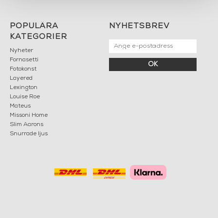
POPULÄRA
NYHETSBREV
KATEGORIER
Nyheter
Fornasetti
OK
Fotokonst
Layered
Lexington
Louise Roe
Mateus
Missoni Home
Slim Aarons
Snurrade ljus