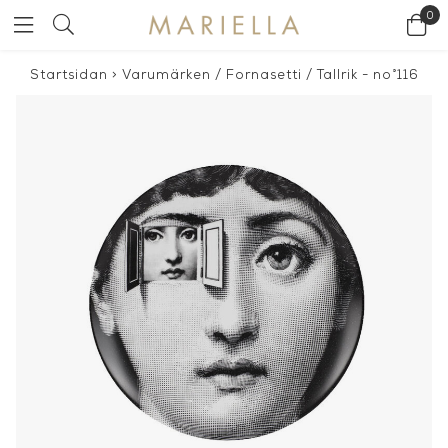
0
Startsidan
>
Varumärken
/
Fornasetti
/
Tallrik - no°116