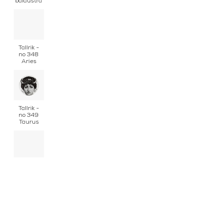
balaustra
Tallrik -
no 348
Aries
Tallrik -
no 349
Taurus
Tallrik -
no 351
Cancer