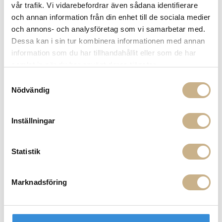
vår trafik. Vi vidarebefordrar även sådana identifierare
Fri frakt på mindra varor vid köp över 1000:-
och annan information från din enhet till de sociala medier
900:- i frakt vid köp av större möbler
och annons- och analysföretag som vi samarbetar med.
Hämta i butik
Dessa kan i sin tur kombinera informationen med annan
information som du har tillhandahållit eller som de har
FRÅGA OSS OM PRODUKTEN
samlat in när du har använt deras tjänster.
Samtyckesval
Nödvändig
BESKRIVNING
Inställningar
MER FRÅN FORNASETTI
Statistik
Marknadsföring