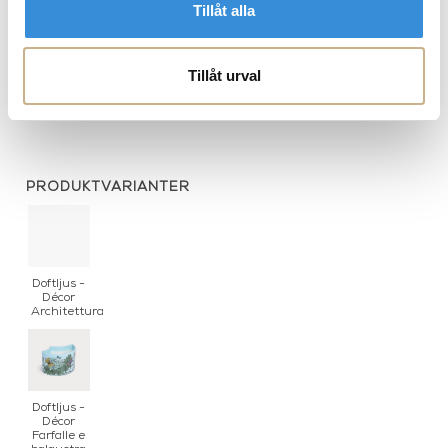
Tillåt alla
Tapet - Soli E Nuvole
Tallrik - no 356 Sagittarius
Tillåt urval
PRODUKTVARIANTER
Doftljus -
Décor
Architettura
Doftljus -
Décor
Farfalle e