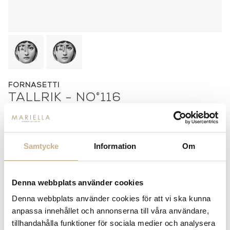
FORNASETTI
TALLRIK - NO°116
1.850
kr
Samtycke
Information
Om
-
+
LÄGG I VARUKORG
Lagerstatus:
I lager
Denna webbplats använder cookies
14 dagars returrätt på lagervaror.
Läs mer
Denna webbplats använder cookies för att vi ska kunna
Leverans inom 3-5 arbetsdagar på lagervaror
anpassa innehållet och annonserna till våra användare,
Få
10% välkomstrabatt
när du registrerar dig för vårt
tillhandahålla funktioner för sociala medier och analysera
nyhetsbrev