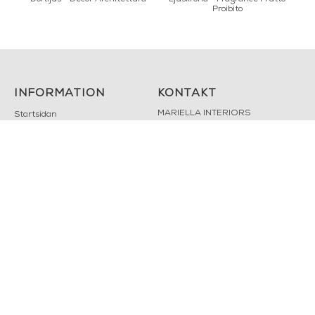
Proibito
INFORMATION
KONTAKT
MARIELLA INTERIORS
Startsidan
LILLA BROGATAN 9
Köpvillkor
503 30 BORÅS
Om oss
Karriär
033 10 75 76
Hållbarhet
info@mariellastore.se
Kontakta oss
Mån: 12-18
Sommarstängt
Tis-fre: 10-18
Lör: 11-15
POPULÄRA
NYHETSBREV
KATEGORIER
Nyheter