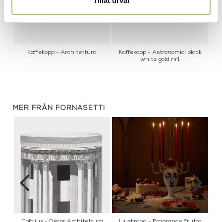
Tillåt urval
Kaffekopp - Architettura
Kaffekopp - Astronomici black
K
white gold nr1
MER FRÅN FORNASETTI
Doftljus - Décor Architettura
Ljuskrona - Fragrance Frutto
br