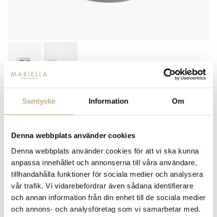
FORNASETTI
KAFFEKOPP MED FAT - L
Samtycke
Information
Om
´ANTIPATICO BLACK/WHITE
Denna webbplats använder cookies
2.300
kr
Denna webbplats använder cookies för att vi ska kunna
anpassa innehållet och annonserna till våra användare,
-
+
LÄGG I VARUKORG
tillhandahålla funktioner för sociala medier och analysera
vår trafik. Vi vidarebefordrar även sådana identifierare
Lagerstatus:
I lager
och annan information från din enhet till de sociala medier
14 dagars returrätt på lagervaror.
Läs mer
och annons- och analysföretag som vi samarbetar med.
Leverans inom 3-5 arbetsdagar på lagervaror