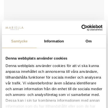
Samtycke
Information
Om
FORNASETTI
KAFFEKOPP - ARCHITETTURA
Denna webbplats använder cookies
2.300
kr
Denna webbplats använder cookies för att vi ska kunna
anpassa innehållet och annonserna till våra användare,
-
+
LÄGG I VARUKORG
tillhandahålla funktioner för sociala medier och analysera
vår trafik. Vi vidarebefordrar även sådana identifierare
Lagerstatus:
I lager
och annan information från din enhet till de sociala medier
14 dagars returrätt på lagervaror.
Läs mer
och annons- och analysföretag som vi samarbetar med.
Leverans inom 3-5 arbetsdagar på lagervaror
Dessa kan i sin tur kombinera informationen med annan
Få
10% välkomstrabatt
när du registrerar dig för vårt
information som du har tillhandahållit eller som de har