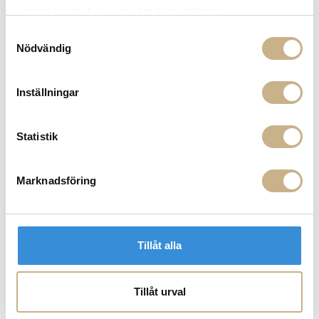
nyhetsbrev
samlat in när du har använt deras tjänster.
Fri frakt på mindra varor vid köp över 1000:-
Samtyckesval
900:- i frakt vid köp av större möbler
Nödvändig
Hämta i butik
FRÅGA OSS OM PRODUKTEN
Inställningar
Statistik
BESKRIVNING
SPECIFIKATIONER
Marknadsföring
PRODUKTVARIANTER
Tillåt alla
Tillåt urval