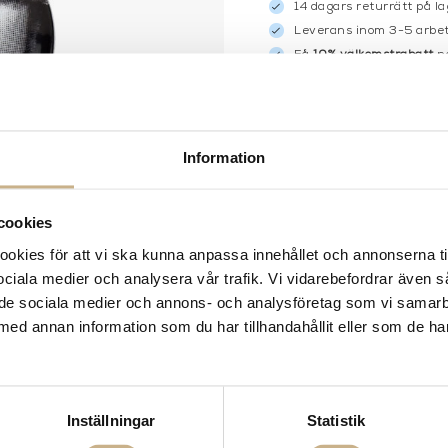
14 dagars returrätt på la
Leverans inom 3-5 arbet
Få
10% välkomstrabatt
nä
Fri frakt på mindra varor
900:- i frakt vid köp av 
Hämta i butik
Information
FRÅGA OSS OM PROD
BESKRIVNING
cookies
kies för att vi ska kunna anpassa innehållet och annonserna ti
 sociala medier och analysera vår trafik. Vi vidarebefordrar även 
ill de sociala medier och annons- och analysföretag som vi samar
med annan information som du har tillhandahållit eller som de ha
Inställningar
Statistik