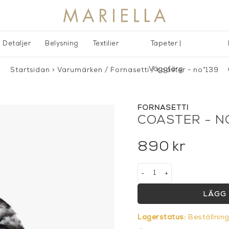
Detaljer
Belysning
Textilier
Tapeter |
Väggfärg
Startsidan
>
Varumärken
/
Fornasetti
/
coaster - no°139
FORNASETTI
COASTER - N
890
kr
-
+
LÄGG 
Lagerstatus:
Beställnin