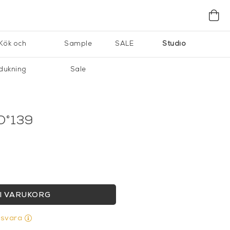
Kök och
Sample
SALE
Studio
dukning
Sale
O°139
I VARUKORG
gsvara