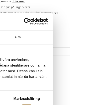
gervaror.
Läs mer
sdagar på lagervaror
r du registrerar dig för vårt nyhetsbrev
 vid köp över 1000:-
större möbler
Om
UKTEN
ll våra användare,
sådana identifierare och annan
betar med. Dessa kan i sin
r samlat in när du har använt
Marknadsföring