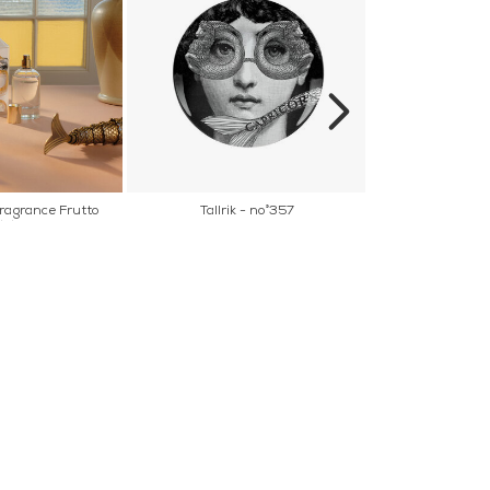
ragrance Frutto
Tallrik - no°357
Tapet - Fog
ibito
ER
NYHETSBREV