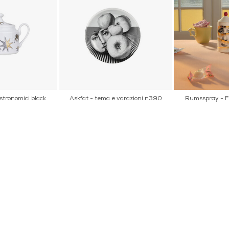
stronomici black
Askfat - tema e varazioni n390
Rumsspray - F
ite
black white
Pro
AKT
POPULÄRA KATEGORI
A INTERIORS
Nyheter
ROGATAN 9
Fornasetti
BORÅS
Fotokonst