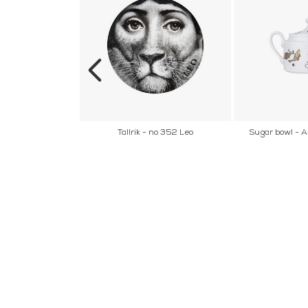
 - Astronomici
Tallrik - no 352 Leo
Sugar bowl - A
wh
INFORMATION
KONT
MARIELL
Startsidan
LILLA B
Köpvillkor
503 30 
Om oss