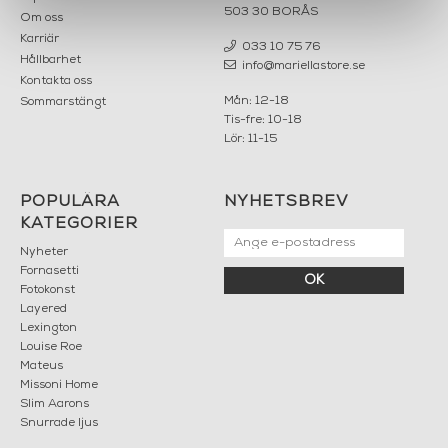
503 30 BORÅS
Om oss
Karriär
033 10 75 76
Hållbarhet
info@mariellastore.se
Kontakta oss
Mån: 12-18
Sommarstängt
Tis-fre: 10-18
Lör: 11-15
POPULÄRA
NYHETSBREV
KATEGORIER
Nyheter
Fornasetti
OK
Fotokonst
Layered
Lexington
Louise Roe
Mateus
Missoni Home
Slim Aarons
Snurrade ljus