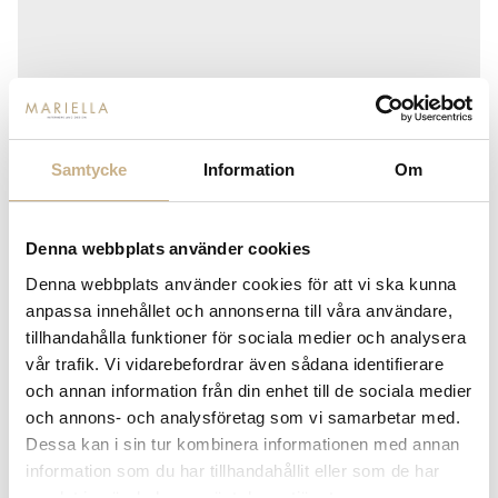
Samtycke
Information
Om
FLOS
FLOS ZEPPELIN - ZEPPELIN
Denna webbplats använder cookies
Denna webbplats använder cookies för att vi ska kunna
52.100
kr
anpassa innehållet och annonserna till våra användare,
tillhandahålla funktioner för sociala medier och analysera
vår trafik. Vi vidarebefordrar även sådana identifierare
och annan information från din enhet till de sociala medier
-
+
LÄGG I VARUKORG
och annons- och analysföretag som vi samarbetar med.
Dessa kan i sin tur kombinera informationen med annan
Lagerstatus:
Beställningsvara
information som du har tillhandahållit eller som de har
14 dagars returrätt på lagervaror.
Läs mer
samlat in när du har använt deras tjänster.