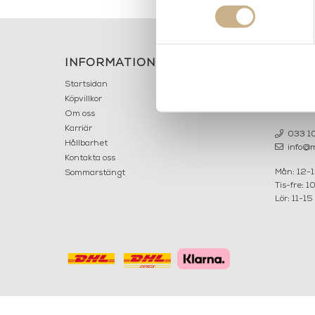
INFORMATION
KONT
MARIELL
Startsidan
LILLA B
Köpvillkor
503 30 
Om oss
Karriär
033 10
Hållbarhet
info@ma
Kontakta oss
Mån: 12-
Sommarstängt
Tis-fre: 1
Lör: 11-15