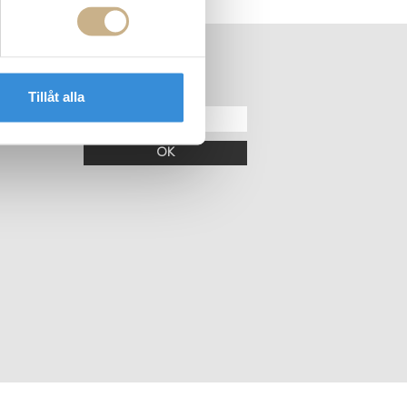
ER
NYHETSBREV
Tillåt alla
OK