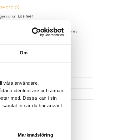
gsvara
gervaror.
Läs mer
sdagar på lagervaror
r du registrerar dig för vårt nyhetsbrev
 vid köp över 1000:-
större möbler
Om
UKTEN
ll våra användare,
sådana identifierare och annan
betar med. Dessa kan i sin
r samlat in när du har använt
Marknadsföring