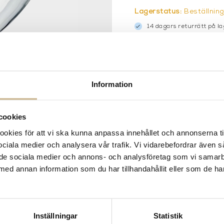
Lagerstatus:
Beställnin
14 dagars returrätt på la
Leverans inom 3-5 arbet
Få
10% välkomstrabatt
nä
Fri frakt på mindra varor
900:- i frakt vid köp av 
Information
Hämta i butik
FRÅGA OSS OM PROD
cookies
kies för att vi ska kunna anpassa innehållet och annonserna ti
BESKRIVNING
 sociala medier och analysera vår trafik. Vi vidarebefordrar även 
SPECIFIKATIONER
ill de sociala medier och annons- och analysföretag som vi samar
med annan information som du har tillhandahållit eller som de ha
Inställningar
Statistik