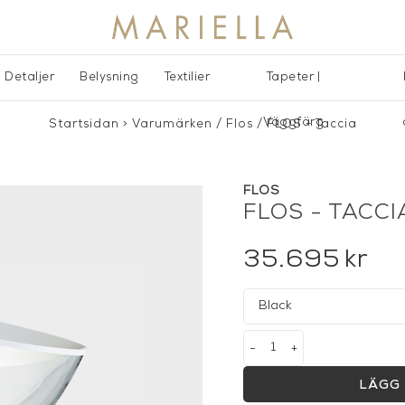
Detaljer
Belysning
Textilier
Tapeter |
Väggfärg
Startsidan
>
Varumärken
/
Flos
/
FLOS - Taccia
FLOS
FLOS - TACCI
35.695
kr
-
+
LÄGG 