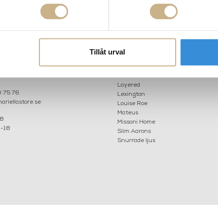
AKT
POPULÄRA KATEGORI
Tillåt urval
A INTERIORS
Nyheter
ROGATAN 9
Fornasetti
BORÅS
Fotokonst
Layered
 75 76
Lexington
riellastore.se
Louise Roe
Mateus
18
Missoni Home
0-18
Slim Aarons
Snurrade ljus