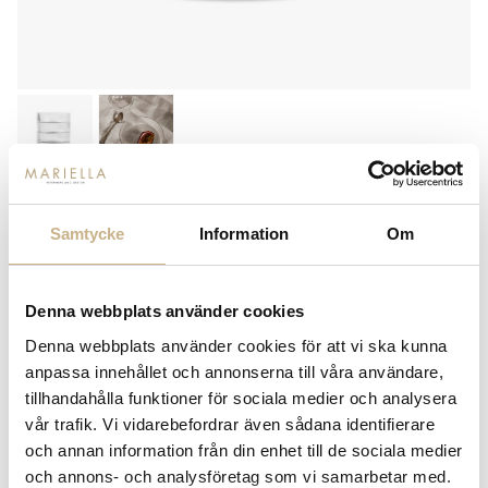
FERM LIVING
RIPPLE SERVING BOWLS - SET
Samtycke
Information
Om
OF 4
699
kr
Denna webbplats använder cookies
Denna webbplats använder cookies för att vi ska kunna
anpassa innehållet och annonserna till våra användare,
-
+
LÄGG I VARUKORG
tillhandahålla funktioner för sociala medier och analysera
Lagerstatus:
I lager
vår trafik. Vi vidarebefordrar även sådana identifierare
och annan information från din enhet till de sociala medier
14 dagars returrätt på lagervaror.
Läs mer
och annons- och analysföretag som vi samarbetar med.
Leverans inom 3-5 arbetsdagar på lagervaror