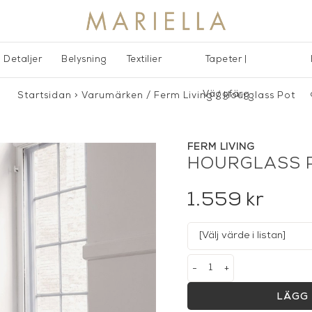
Detaljer
Belysning
Textilier
Tapeter |
Väggfärg
Startsidan
>
Varumärken
/
Ferm Living
/
Hourglass Pot
FERM LIVING
HOURGLASS 
1.559
kr
-
+
LÄGG 