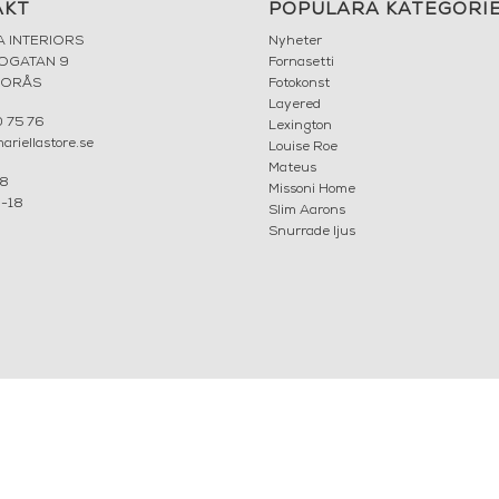
AKT
POPULÄRA KATEGORI
A INTERIORS
Nyheter
ROGATAN 9
Fornasetti
BORÅS
Fotokonst
Layered
 75 76
Lexington
riellastore.se
Louise Roe
Mateus
18
Missoni Home
0-18
Slim Aarons
Snurrade ljus