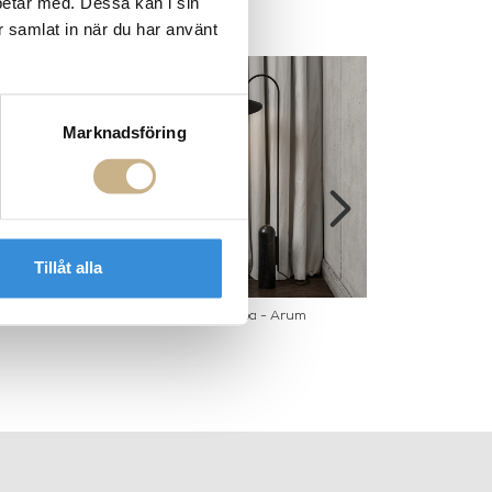
betar med. Dessa kan i sin
r samlat in när du har använt
Marknadsföring
Tillåt alla
 wall cabinet
Golvlampa - Arum
Hylla - Sector 