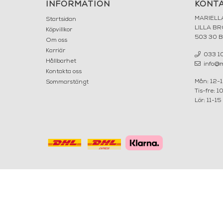
INFORMATION
KONT
MARIELL
Startsidan
LILLA B
Köpvillkor
503 30 
Om oss
Karriär
033 10
Hållbarhet
info@ma
Kontakta oss
Mån: 12-
Sommarstängt
Tis-fre: 1
Lör: 11-15