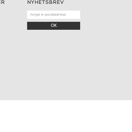
ER
NYHETSBREV
OK