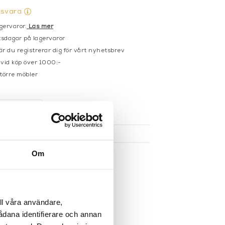
gsvara
gervaror.
Läs mer
sdagar på lagervaror
r du registrerar dig för vårt nyhetsbrev
 vid köp över 1000:-
större möbler
UKTEN
Om
ll våra användare,
sådana identifierare och annan