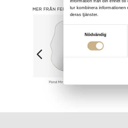
information från din enhet t
tur kombinera informationen 
MER FRÅN FERM LIVING
deras tjänster.
Samtyckesval
Nödvändig
helf Triple Narrow
Pond Mirror - Large
Dagbädd - Ric