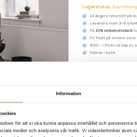
Lagerstatus:
Beställnin
14 dagars returrätt på la
Leverans inom 3-5 arbet
Få
10% välkomstrabatt
nä
Fri frakt på mindra varor
900:- i frakt vid köp av 
Hämta i butik
FRÅGA OSS OM PROD
BESKRIVNING
Information
cookies
kies för att vi ska kunna anpassa innehållet och annonserna ti
 sociala medier och analysera vår trafik. Vi vidarebefordrar även 