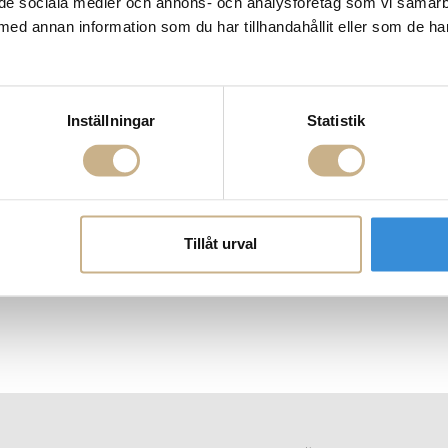
ill de sociala medier och annons- och analysföretag som vi samar
med annan information som du har tillhandahållit eller som de ha
Inställningar
Statistik
Tillåt urval
o Divan Boucle
Ripple Champagneglas - Set Of 2
Skåp - Haze