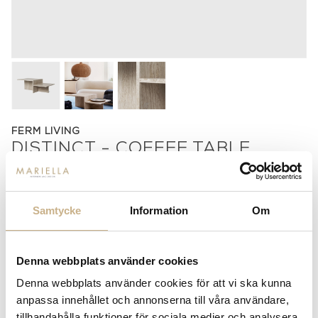
FERM LIVING
DISTINCT - COFFEE TABLE
17.185
kr
Samtycke
Information
Om
-
+
LÄGG I VARUKORG
Lagerstatus:
Beställningsvara
Denna webbplats använder cookies
14 dagars returrätt på lagervaror.
Läs mer
Denna webbplats använder cookies för att vi ska kunna
Leverans inom 3-5 arbetsdagar på lagervaror
anpassa innehållet och annonserna till våra användare,
Få
10% välkomstrabatt
när du registrerar dig för vårt
tillhandahålla funktioner för sociala medier och analysera