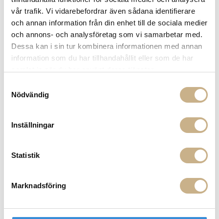
nyhetsbrev
vår trafik. Vi vidarebefordrar även sådana identifierare
Fri frakt på mindra varor vid köp över 1000:-
och annan information från din enhet till de sociala medier
900:- i frakt vid köp av större möbler
och annons- och analysföretag som vi samarbetar med.
Hämta i butik
Dessa kan i sin tur kombinera informationen med annan
information som du har tillhandahållit eller som de har
FRÅGA OSS OM PRODUKTEN
samlat in när du har använt deras tjänster.
Samtyckesval
Nödvändig
BESKRIVNING
Inställningar
PRODUKTVARIANTER
Statistik
Marknadsföring