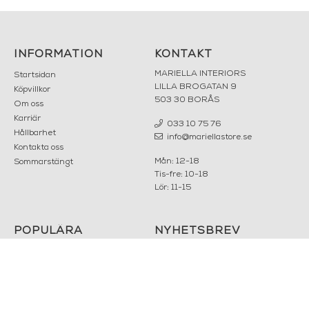
INFORMATION
KONTAKT
MARIELLA INTERIORS
Startsidan
LILLA BROGATAN 9
Köpvillkor
503 30 BORÅS
Om oss
Karriär
033 10 75 76
Hållbarhet
info@mariellastore.se
Kontakta oss
Mån: 12-18
Sommarstängt
Tis-fre: 10-18
Lör: 11-15
POPULÄRA
NYHETSBREV
KATEGORIER
Nyheter
Fornasetti
OK
Fotokonst
Layered