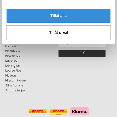
Kontakta oss
Mån: 12-18
Sommarstängt
Tis-fre: 10-18
Tillåt alla
Lör: 11-15
Tillåt urval
POPULÄRA
NYHETSBREV
KATEGORIER
Nyheter
Fornasetti
OK
Fotokonst
Layered
Lexington
Louise Roe
Mateus
Missoni Home
Slim Aarons
Snurrade ljus