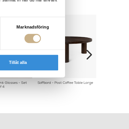
Marknadsföring
Tillåt alla
nk Glasses - Set
Soffbord - Post Coffee Table Large
SOFFBOR
f 4