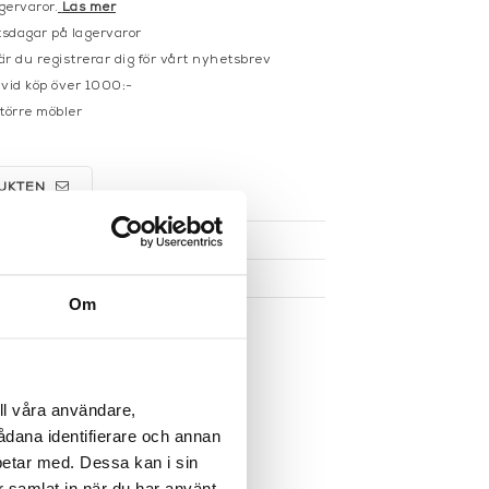
gervaror.
Läs mer
sdagar på lagervaror
r du registrerar dig för vårt nyhetsbrev
 vid köp över 1000:-
större möbler
UKTEN
Om
ll våra användare,
sådana identifierare och annan
betar med. Dessa kan i sin
r samlat in när du har använt