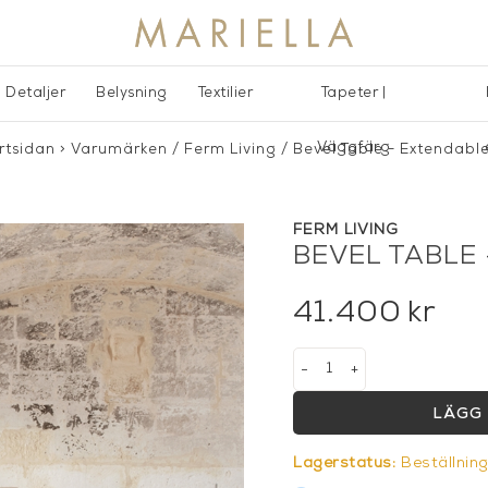
Detaljer
Belysning
Textilier
Tapeter |
Väggfärg
rtsidan
>
Varumärken
/
Ferm Living
/
Bevel Table - Extendable
FERM LIVING
BEVEL TABLE 
41.400
kr
-
+
LÄGG 
Lagerstatus:
Beställnin