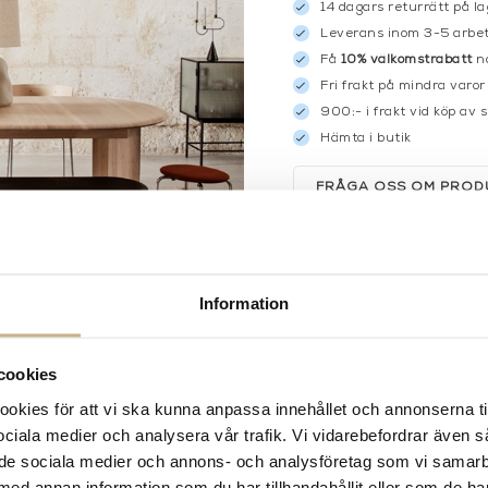
14 dagars returrätt på la
Leverans inom 3-5 arbet
Få
10% välkomstrabatt
nä
Fri frakt på mindra varor
900:- i frakt vid köp av 
Hämta i butik
FRÅGA OSS OM PROD
BESKRIVNING
SPECIFIKATIONER
Information
cookies
kies för att vi ska kunna anpassa innehållet och annonserna ti
 sociala medier och analysera vår trafik. Vi vidarebefordrar även 
ill de sociala medier och annons- och analysföretag som vi samar
med annan information som du har tillhandahållit eller som de ha