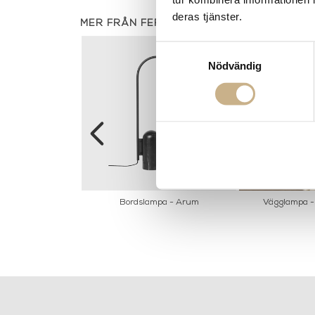
deras tjänster.
MER FRÅN FERM LIVING
Samtyckesval
Nödvändig
 wall cabinet
Bordslampa - Arum
Vägglampa -