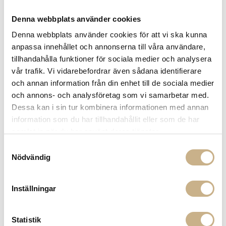
Denna webbplats använder cookies
Denna webbplats använder cookies för att vi ska kunna
anpassa innehållet och annonserna till våra användare,
FORNASETTI
FAT - MANO
tillhandahålla funktioner för sociala medier och analysera
vår trafik. Vi vidarebefordrar även sådana identifierare
och annan information från din enhet till de sociala medier
4.100
kr
och annons- och analysföretag som vi samarbetar med.
Dessa kan i sin tur kombinera informationen med annan
-
+
LÄGG I VARUKORG
information som du har tillhandahållit eller som de har
samlat in när du har använt deras tjänster.
Lagerstatus:
Best.vara 4-5 månader
Samtyckesval
14 dagars returrätt på lagervaror.
Läs mer
Nödvändig
Leverans inom 3-5 arbetsdagar på lagervaror
Få
10% välkomstrabatt
när du registrerar dig för vårt
nyhetsbrev
Inställningar
Fri frakt på mindra varor vid köp över 1000:-
900:- i frakt vid köp av större möbler
Statistik
Hämta i butik