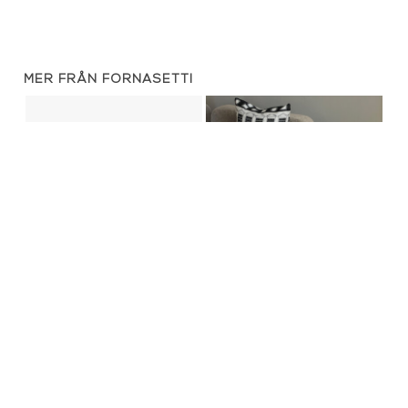
MER FRÅN FORNASETTI
bricka - no°24
Pläd - Architettura
140x200cm