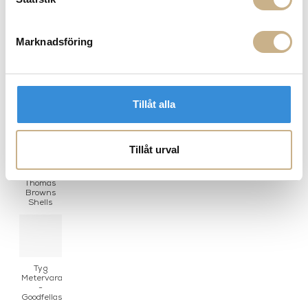
PRODUKTVARIANTER
Marknadsföring
Kudde -
Le Zebre
Tillåt alla
Tillåt urval
Tapet -
Captain
Thomas
Browns
Shells
Tyg
Metervara
-
Goodfellas