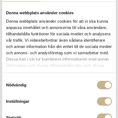
SPECIFIKATIONER
Denna webbplats använder cookies
Denna webbplats använder cookies för att vi ska kunna
anpassa innehållet och annonserna till våra användare,
MER FRÅN DEDAR
tillhandahålla funktioner för sociala medier och analysera
vår trafik. Vi vidarebefordrar även sådana identifierare
och annan information från din enhet till de sociala medier
och annons- och analysföretag som vi samarbetar med.
Dessa kan i sin tur kombinera informationen med annan
information som du har tillhandahållit eller som de har
samlat in när du har använt deras tjänster.
Samtyckesval
Nödvändig
Tapet - Schwarzwald
Tyg metervara - Coriandoli
Inställningar
Statistik