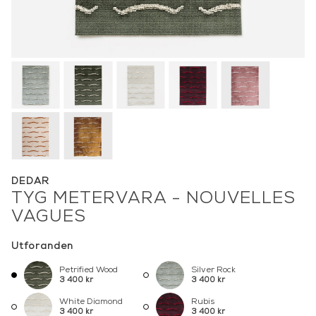
DEDAR
TYG METERVARA - NOUVELLES
VAGUES
Utföranden
Petrified Wood
Silver Rock
3 400 kr
3 400 kr
White Diamond
Rubis
3 400 kr
3 400 kr