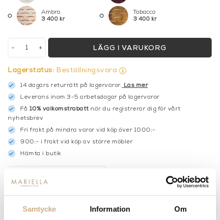
Ambra
Tabacco
3 400 kr
3 400 kr
-
+
LÄGG I VARUKORG
Lagerstatus:
Beställningsvara
14 dagars returrätt på lagervaror.
Läs mer
Leverans inom 3-5 arbetsdagar på lagervaror
Få
10% välkomstrabatt
när du registrerar dig för vårt
nyhetsbrev
Fri frakt på mindra varor vid köp över 1000:-
900:- i frakt vid köp av större möbler
Hämta i butik
FRÅGA OSS OM PRODUKTEN
Samtycke
Information
Om
BESKRIVNING