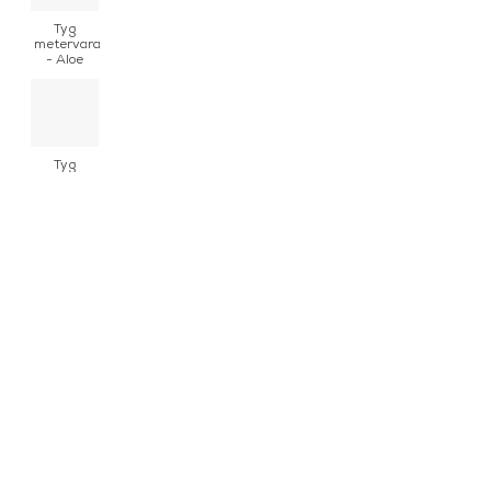
Tyg
metervara
- Aloe
Tyg
metervara
-
Alumnus
Tyg
metervara
-
Babylona
Night
Soft
Crepuscule