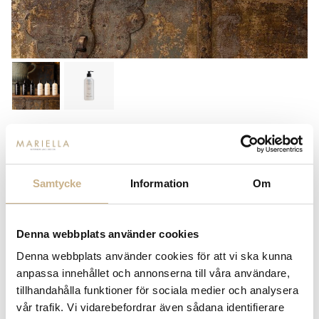
CERERIA MOLLÁ
HANDTVÅL - VELVET WOOD
249
kr
Samtycke
Information
Om
-
+
LÄGG I VARUKORG
Denna webbplats använder cookies
Denna webbplats använder cookies för att vi ska kunna
Lagerstatus:
I lager
anpassa innehållet och annonserna till våra användare,
14 dagars returrätt på lagervaror.
Läs mer
tillhandahålla funktioner för sociala medier och analysera
Leverans inom 3-5 arbetsdagar på lagervaror
vår trafik. Vi vidarebefordrar även sådana identifierare
Få
10% välkomstrabatt
när du registrerar dig för vårt