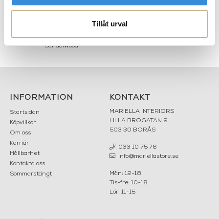
Tillåt urval
rin
Doftljus - Amber &
Doftljus - Basil & Mandarin
Sandalwood
INFORMATION
KONTAKT
MARIELLA INTERIORS
Startsidan
LILLA BROGATAN 9
Köpvillkor
503 30 BORÅS
Om oss
Karriär
033 10 75 76
Hållbarhet
info@mariellastore.se
Kontakta oss
Mån: 12-18
Sommarstängt
Tis-fre: 10-18
Lör: 11-15