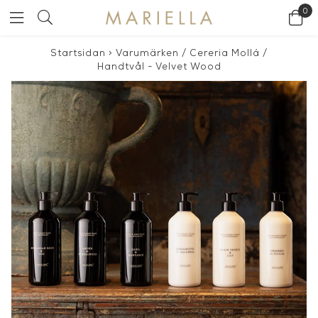
0
Startsidan
>
Varumärken
/
Cereria Mollá
/
Handtvål - Velvet Wood