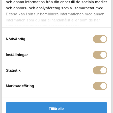
och annan information från din enhet till de sociala medier
nyhetsbrev
och annons- och analysföretag som vi samarbetar med.
Fri frakt på mindra varor vid köp över 1000:-
Dessa kan i sin tur kombinera informationen med annan
900:- i frakt vid köp av större möbler
information som du har tillhandahållit eller som de har
Hämta i butik
samlat in när du har använt deras tjänster.
FRÅGA OSS OM PRODUKTEN
Samtyckesval
Nödvändig
BESKRIVNING
Inställningar
Statistik
PRODUKTVARIANTER
Marknadsföring
Tillåt alla