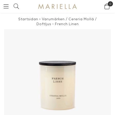
0
Startsidan
>
Varumärken
/
Cereria Mollá
/
Doftljus - French Linen