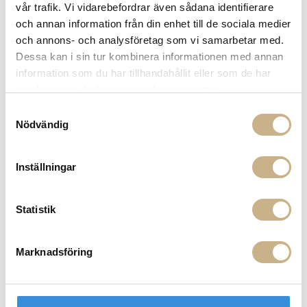
vår trafik. Vi vidarebefordrar även sådana identifierare
nyhetsbrev
och annan information från din enhet till de sociala medier
Fri frakt på mindra varor vid köp över 1000:-
och annons- och analysföretag som vi samarbetar med.
900:- i frakt vid köp av större möbler
Dessa kan i sin tur kombinera informationen med annan
Hämta i butik
information som du har tillhandahållit eller som de har
FRÅGA OSS OM PRODUKTEN
samlat in när du har använt deras tjänster.
Samtyckesval
Nödvändig
BESKRIVNING
Inställningar
PRODUKTVARIANTER
Statistik
Marknadsföring