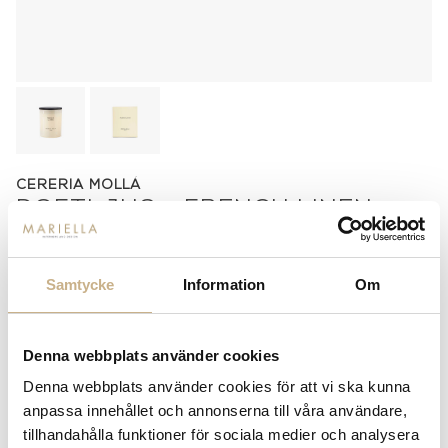
CERERIA MOLLÁ
DOFTLJUS - FRENCH LINEN
429
kr
Samtycke
Information
Om
-
+
LÄGG I VARUKORG
Denna webbplats använder cookies
Lagerstatus:
I lager
Denna webbplats använder cookies för att vi ska kunna
14 dagars returrätt på lagervaror.
Läs mer
anpassa innehållet och annonserna till våra användare,
Leverans inom 3-5 arbetsdagar på lagervaror
tillhandahålla funktioner för sociala medier och analysera
Få
10% välkomstrabatt
när du registrerar dig för vårt