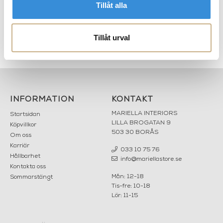
Tillåt alla
Tillåt urval
&
Doftljus - Amber &
Doftljus - Basil & Mandarin
Sandalwood
INFORMATION
KONTAKT
MARIELLA INTERIORS
Startsidan
LILLA BROGATAN 9
Köpvillkor
503 30 BORÅS
Om oss
Karriär
033 10 75 76
Hållbarhet
info@mariellastore.se
Kontakta oss
Mån: 12-18
Sommarstängt
Tis-fre: 10-18
Lör: 11-15