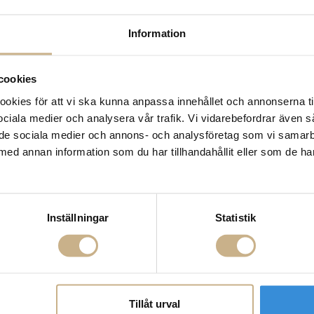
Lagerstatus:
I lager
14 dagars returrätt på la
Information
Leverans inom 3-5 arbet
Få
10% välkomstrabatt
nä
Fri frakt på mindra varor
cookies
900:- i frakt vid köp av 
kies för att vi ska kunna anpassa innehållet och annonserna ti
Hämta i butik
 sociala medier och analysera vår trafik. Vi vidarebefordrar även 
ill de sociala medier och annons- och analysföretag som vi samar
FRÅGA OSS OM PROD
med annan information som du har tillhandahållit eller som de ha
BESKRIVNING
SPECIFIKATIONER
Inställningar
Statistik
Tillåt urval
AKT
POPULÄRA KATEGORI