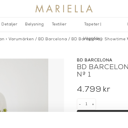
Detaljer
Belysning
Textilier
Tapeter |
Väggfärg
dan
>
Varumärken
/
BD Barcelona
/
BD Barcelona - Showtime V
BD BARCELONA
BD BARCELON
Nº 1
4.799
kr
-
+
LÄGG 