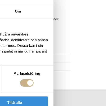
gervaror.
Läs mer
Om
sdagar på lagervaror
r du registrerar dig för vårt nyhetsbrev
 vid köp över 1000:-
större möbler
ll våra användare,
sådana identifierare och annan
betar med. Dessa kan i sin
UKTEN
r samlat in när du har använt
Marknadsföring
Tillåt alla
ER
NYHETSBREV