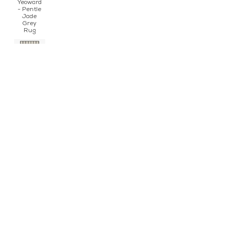
Yeoward
- Pentle
Jade
Grey
Rug
AVENUE
CHECKED
BONE
WHITE
ULLMATTA
AVENUE
CHECKED
OLIVE
ULLMATTA
FOLLOW