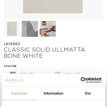
LAYERED
CLASSIC SOLID ULLMATTA
BONE WHITE
storlek
180 x 270 cm
200 x 300 cm
9 950 kr
12 950 kr
250 x 350 cm
300 x 400 cm
16 950 kr
21 950 kr
Samtycke
Information
Om
-
+
LÄGG I VARUKORG