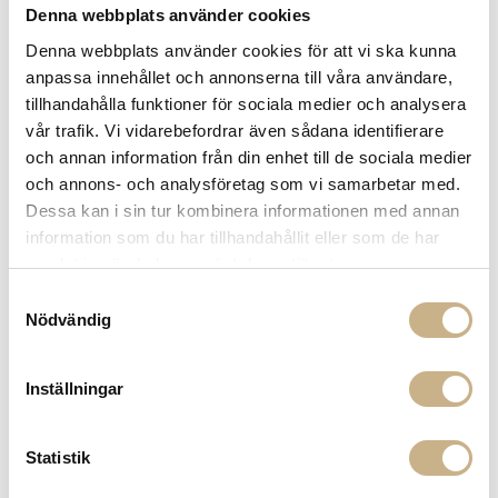
Denna webbplats använder cookies
Lagerstatus:
Beställningsvara
Denna webbplats använder cookies för att vi ska kunna
14 dagars returrätt på lagervaror.
Läs mer
anpassa innehållet och annonserna till våra användare,
Leverans inom 3-5 arbetsdagar på lagervaror
tillhandahålla funktioner för sociala medier och analysera
Få
10% välkomstrabatt
när du registrerar dig för vårt
vår trafik. Vi vidarebefordrar även sådana identifierare
nyhetsbrev
och annan information från din enhet till de sociala medier
Fri frakt på mindra varor vid köp över 1000:-
och annons- och analysföretag som vi samarbetar med.
900:- i frakt vid köp av större möbler
Dessa kan i sin tur kombinera informationen med annan
Hämta i butik
information som du har tillhandahållit eller som de har
samlat in när du har använt deras tjänster.
FRÅGA OSS OM PRODUKTEN
Samtyckesval
Nödvändig
BESKRIVNING
Inställningar
SPECIFIKATIONER
Statistik