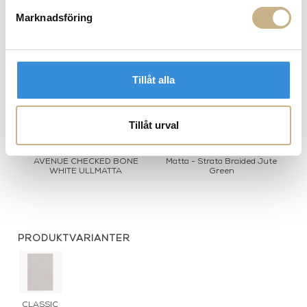
MER FRÅN LAYERED
Marknadsföring
Tillåt alla
Tillåt urval
AVENUE CHECKED BONE
Matta - Strata Braided Jute
M
WHITE ULLMATTA
Green
PRODUKTVARIANTER
CLASSIC