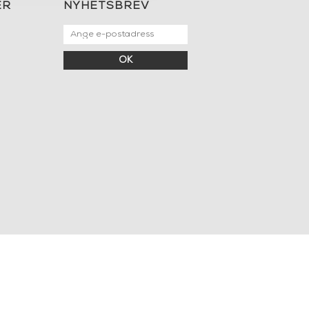
ER
NYHETSBREV
OK