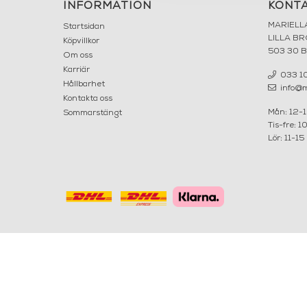
INFORMATION
KONT
MARIELL
Startsidan
LILLA B
Köpvillkor
503 30 
Om oss
Karriär
033 10
Hållbarhet
info@ma
Kontakta oss
Mån: 12-
Sommarstängt
Tis-fre: 1
Lör: 11-15