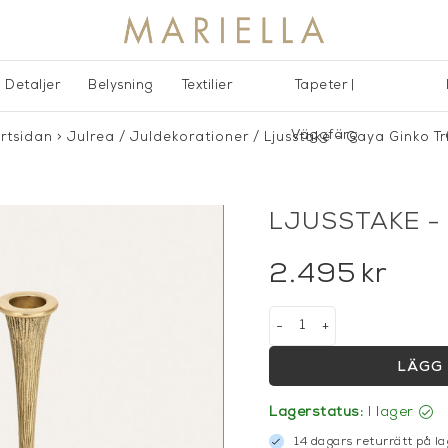
Detaljer
Belysning
Textilier
Tapeter |
Väggfärg
rtsidan
>
Julrea
/
Juldekorationer
/
Ljusstake - Gaya Ginko Tr
LJUSSTAKE - 
2.495
kr
-
+
LÄGG 
Lagerstatus:
I lager
14 dagars returrätt på la