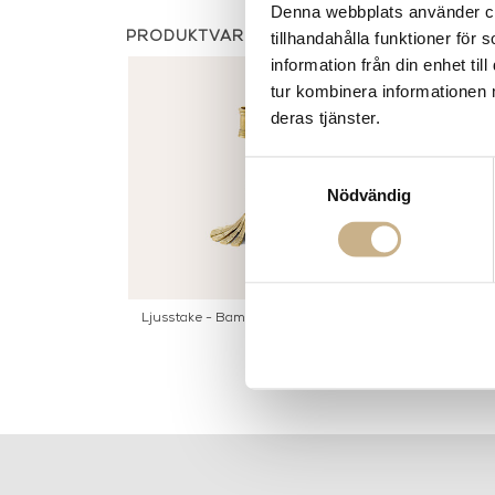
Denna webbplats använder coo
tillhandahålla funktioner för
PRODUKTVARIANTER
information från din enhet t
tur kombinera informationen 
deras tjänster.
Samtyckesval
Nödvändig
Ljusstake - Bamboo Candle Holder
Ljusstake - Mi
A