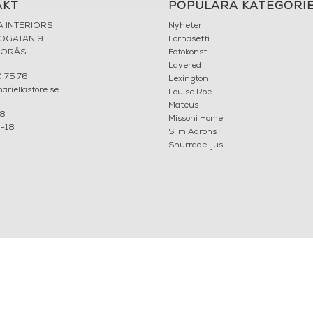
AKT
POPULÄRA KATEGORI
A INTERIORS
Nyheter
ROGATAN 9
Fornasetti
BORÅS
Fotokonst
Layered
 75 76
Lexington
riellastore.se
Louise Roe
Mateus
18
Missoni Home
0-18
Slim Aarons
Snurrade ljus