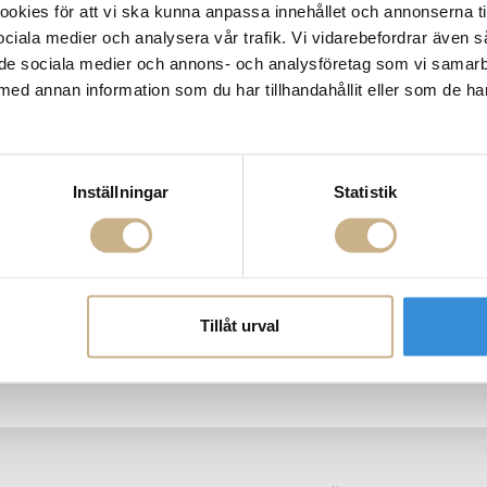
kies för att vi ska kunna anpassa innehållet och annonserna ti
 sociala medier och analysera vår trafik. Vi vidarebefordrar även 
ill de sociala medier och annons- och analysföretag som vi samar
med annan information som du har tillhandahållit eller som de ha
Inställningar
Statistik
sty Multi with 6
Ljusstake - Phoenix
Salladsbestick
Tillåt urval
rms
Sa