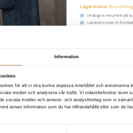
Lagerstatus:
Beställnin
14 dagars returrätt på la
Leverans inom 3-5 arbet
Få
10% välkomstrabatt
nä
Fri frakt på mindra varor
900:- i frakt vid köp av 
Hämta i butik
Information
FRÅGA OSS OM PROD
cookies
BESKRIVNING
kies för att vi ska kunna anpassa innehållet och annonserna ti
 sociala medier och analysera vår trafik. Vi vidarebefordrar även 
ill de sociala medier och annons- och analysföretag som vi samar
med annan information som du har tillhandahållit eller som de ha