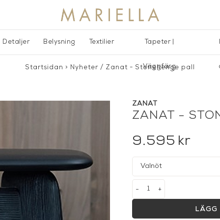
Detaljer
Belysning
Textilier
Tapeter |
Väggfärg
Startsidan
>
Nyheter
/
Zanat - Stonehenge pall
ZANAT
ZANAT - STO
9.595
kr
-
+
LÄGG 