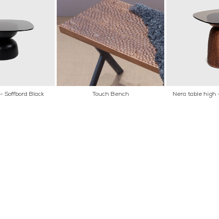
- Soffbord Black
Touch Bench
Nera table high -
AKT
POPULÄRA KATEGORI
A INTERIORS
Nyheter
ROGATAN 9
Fornasetti
BORÅS
Fotokonst
Layered