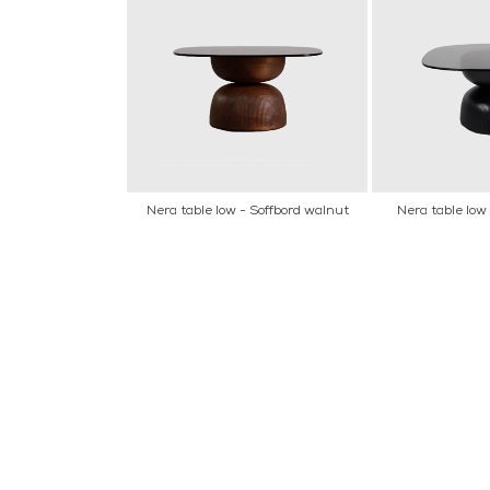
Nera table low - Soffbord walnut
Nera table low 
INFORMATION
KONT
MARIELL
Startsidan
LILLA B
Köpvillkor
503 30 
Om oss
Karriär