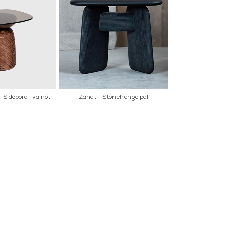
 Sidobord i valnöt
Zanat - Stonehenge pall
ER
NYHETSBREV
OK