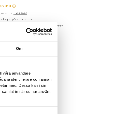
gsvara
gervaror.
Läs mer
sdagar på lagervaror
r du registrerar dig för vårt nyhetsbrev
 vid köp över 1000:-
större möbler
Om
UKTEN
ll våra användare,
sådana identifierare och annan
betar med. Dessa kan i sin
r samlat in när du har använt