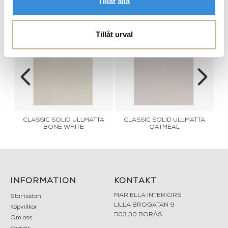
Tillåt alla
PRODUKTVARIANTER
Tillåt urval
yn
CLASSIC SOLID ULLMATTA
CLASSIC SOLID ULLMATTA
BONE WHITE
OATMEAL
INFORMATION
KONTAKT
MARIELLA INTERIORS
Startsidan
LILLA BROGATAN 9
Köpvillkor
503 30 BORÅS
Om oss