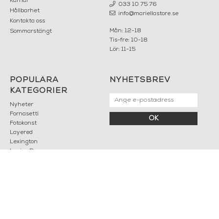
Karriär
033 10 75 76
Hållbarhet
info@mariellastore.se
Kontakta oss
Mån: 12-18
Sommarstängt
Tis-fre: 10-18
Lör: 11-15
POPULÄRA
NYHETSBREV
KATEGORIER
Nyheter
Fornasetti
OK
Fotokonst
Layered
Lexington
Louise Roe
Mateus
Missoni Home
Slim Aarons
Snurrade ljus