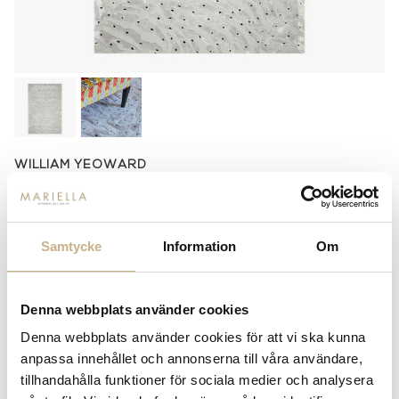
WILLIAM YEOWARD
WILLIAM YEOWARD - AMITTA
CLOUD RUG
Samtycke
Information
Om
storlek
160 x 260 cm
200 x 300 cm
16 000 kr
23 500 kr
Denna webbplats använder cookies
250 x 350 cm
34 500 kr
Denna webbplats använder cookies för att vi ska kunna
anpassa innehållet och annonserna till våra användare,
tillhandahålla funktioner för sociala medier och analysera
-
+
LÄGG I VARUKORG