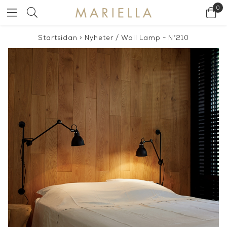
0
Startsidan
>
Nyheter
/
Wall Lamp - N°210