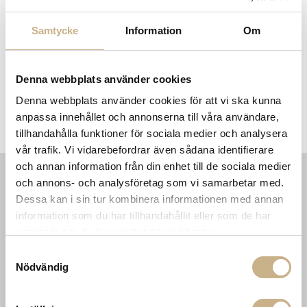
Samtycke
Information
Om
Denna webbplats använder cookies
Denna webbplats använder cookies för att vi ska kunna
anpassa innehållet och annonserna till våra användare,
Wall Lamp - N°303
Floor Lamp - N°215
tillhandahålla funktioner för sociala medier och analysera
vår trafik. Vi vidarebefordrar även sådana identifierare
och annan information från din enhet till de sociala medier
och annons- och analysföretag som vi samarbetar med.
INFORMATION
KONTAKT
Dessa kan i sin tur kombinera informationen med annan
information som du har tillhandahållit eller som de har
MARIELLA INTERIORS
Startsidan
LILLA BROGATAN 9
samlat in när du har använt deras tjänster.
Köpvillkor
503 30 BORÅS
Om oss
Samtyckesval
Karriär
Nödvändig
033 10 75 76
Hållbarhet
info@mariellastore.se
Kontakta oss
Mån: 12-18
Sommarstängt