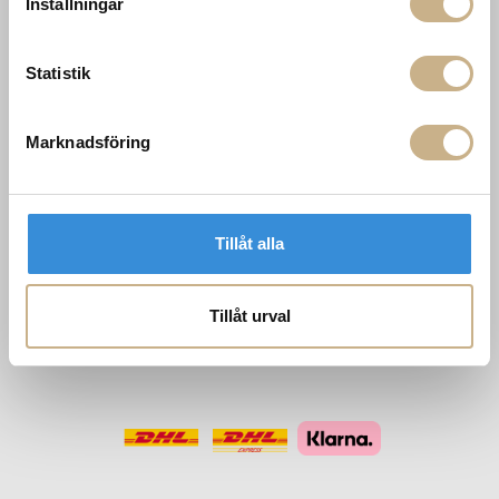
Inställningar
Tis-fre: 10-18
Lör: 11-15
Statistik
POPULÄRA
NYHETSBREV
KATEGORIER
Marknadsföring
Nyheter
Fornasetti
OK
Fotokonst
Layered
Tillåt alla
Lexington
Louise Roe
Mateus
Missoni Home
Tillåt urval
Slim Aarons
Snurrade ljus