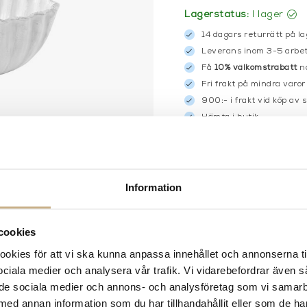
Lagerstatus:
I lager
14 dagars returrätt på la
Leverans inom 3-5 arbet
Få
10% välkomstrabatt
nä
Fri frakt på mindra varor
900:- i frakt vid köp av 
Hämta i butik
FRÅGA OSS OM PROD
BESKRIVNING
Information
SPECIFIKATIONER
cookies
kies för att vi ska kunna anpassa innehållet och annonserna ti
 sociala medier och analysera vår trafik. Vi vidarebefordrar även 
ill de sociala medier och annons- och analysföretag som vi samar
med annan information som du har tillhandahållit eller som de ha