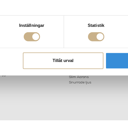
Inställningar
Statistik
AKT
POPULÄRA KATEGORI
A INTERIORS
Nyheter
ROGATAN 9
Fornasetti
BORÅS
Fotokonst
Layered
 75 76
Lexington
Tillåt urval
riellastore.se
Louise Roe
Mateus
18
Missoni Home
0-18
Slim Aarons
Snurrade ljus