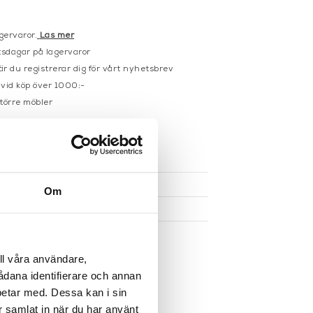
gervaror.
Läs mer
sdagar på lagervaror
r du registrerar dig för vårt nyhetsbrev
 vid köp över 1000:-
större möbler
UKTEN
Om
ll våra användare,
sådana identifierare och annan
betar med. Dessa kan i sin
r samlat in när du har använt