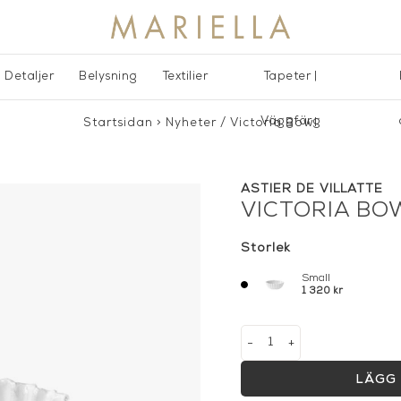
Detaljer
Belysning
Textilier
Tapeter |
Väggfärg
Startsidan
>
Nyheter
/
Victoria Bowl
ASTIER DE VILLATTE
VICTORIA BO
Storlek
Small
1 320 kr
-
+
LÄGG 