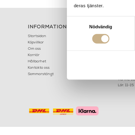
deras tjänster.
Samtyckesval
Nödvändig
INFORMATION
KONT
MARIELL
Startsidan
LILLA B
Köpvillkor
503 30 
Om oss
Karriär
033 10
Hållbarhet
info@ma
Kontakta oss
Mån: 12-
Sommarstängt
Tis-fre: 1
Lör: 11-15