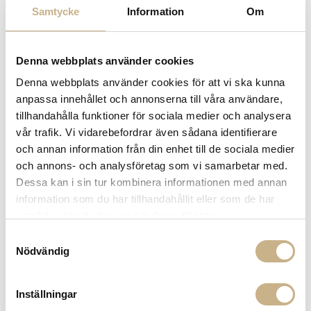
Samtycke
Information
Om
Denna webbplats använder cookies
ASTIER DE VILLATTE
VAS - PARIS J. DERIAN
Denna webbplats använder cookies för att vi ska kunna
anpassa innehållet och annonserna till våra användare,
5.650
kr
tillhandahålla funktioner för sociala medier och analysera
vår trafik. Vi vidarebefordrar även sådana identifierare
och annan information från din enhet till de sociala medier
-
+
LÄGG I VARUKORG
och annons- och analysföretag som vi samarbetar med.
Dessa kan i sin tur kombinera informationen med annan
Lagerstatus:
I lager
information som du har tillhandahållit eller som de har
14 dagars returrätt på lagervaror.
Läs mer
samlat in när du har använt deras tjänster.
Leverans inom 3-5 arbetsdagar på lagervaror
Samtyckesval
Få
10% välkomstrabatt
när du registrerar dig för vårt
Nödvändig
nyhetsbrev
Fri frakt på mindra varor vid köp över 1000:-
900:- i frakt vid köp av större möbler
Inställningar
Hämta i butik