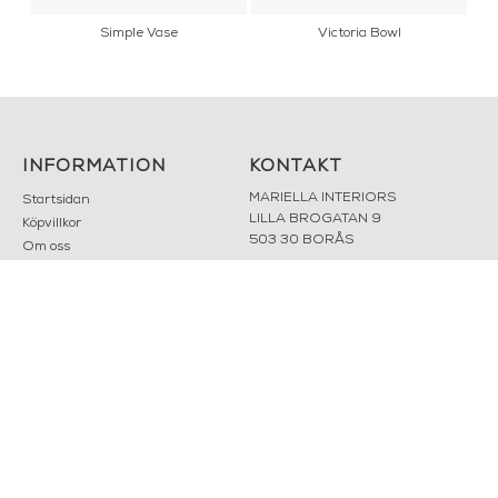
Simple Vase
Victoria Bowl
INFORMATION
KONTAKT
MARIELLA INTERIORS
Startsidan
LILLA BROGATAN 9
Köpvillkor
503 30 BORÅS
Om oss
Karriär
033 10 75 76
Hållbarhet
info@mariellastore.se
Kontakta oss
Mån: 12-18
Sommarstängt
Tis-fre: 10-18
Lör: 11-15
POPULÄRA
NYHETSBREV
KATEGORIER