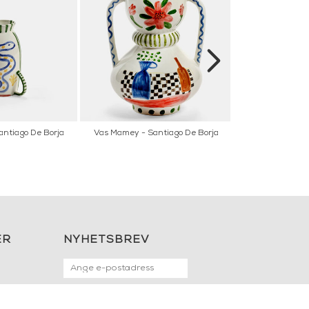
antiago De Borja
Vas Mamey - Santiago De Borja
Vas - Owl
ER
NYHETSBREV
OK