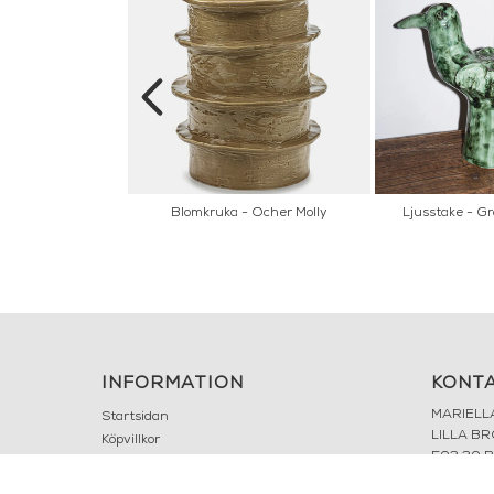
ubergine Molly
Blomkruka - Ocher Molly
Ljusstake - Gr
INFORMATION
KONT
MARIELL
Startsidan
LILLA B
Köpvillkor
503 30 
Om oss
Karriär