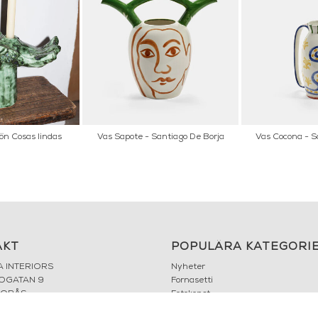
ön Cosas lindas
Vas Sapote - Santiago De Borja
Vas Cocona - S
AKT
POPULÄRA KATEGORI
A INTERIORS
Nyheter
ROGATAN 9
Fornasetti
BORÅS
Fotokonst
Layered