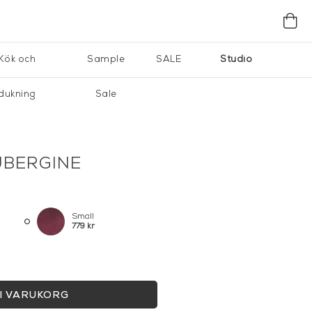
Kök och
Sample
SALE
Studio
dukning
Sale
UBERGINE
Small
779 kr
I VARUKORG