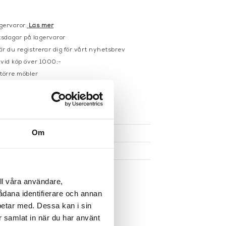
gervaror.
Läs mer
sdagar på lagervaror
r du registrerar dig för vårt nyhetsbrev
 vid köp över 1000:-
större möbler
UKTEN
Om
ll våra användare,
sådana identifierare och annan
betar med. Dessa kan i sin
r samlat in när du har använt