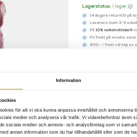
Lagerstatus:
I lager
14 dagars returrätt på la
Leverans inom 3-5 arbet
Få
10% välkomstrabatt
nä
Fri frakt på mindra varor
900:- i frakt vid köp av 
Hämta i butik
FRÅGA OSS OM PROD
Information
BESKRIVNING
SPECIFIKATIONER
cookies
kies för att vi ska kunna anpassa innehållet och annonserna ti
 sociala medier och analysera vår trafik. Vi vidarebefordrar även 
ill de sociala medier och annons- och analysföretag som vi samar
med annan information som du har tillhandahållit eller som de ha