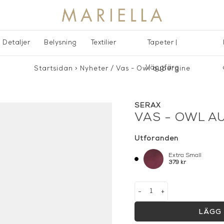
Detaljer
Belysning
Textilier
Tapeter |
Väggfärg
Startsidan
>
Nyheter
/
Vas - Owl aubergine
SERAX
VAS - OWL A
Utföranden
Extra Small
379 kr
-
+
LÄGG 