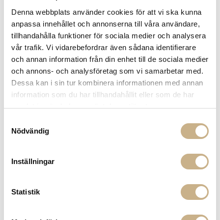
Denna webbplats använder cookies för att vi ska kunna
anpassa innehållet och annonserna till våra användare,
tillhandahålla funktioner för sociala medier och analysera
vår trafik. Vi vidarebefordrar även sådana identifierare
VAS - MUSTI
och annan information från din enhet till de sociala medier
och annons- och analysföretag som vi samarbetar med.
1.050
kr
1.750 kr
Dessa kan i sin tur kombinera informationen med annan
information som du har tillhandahållit eller som de har
-
+
LÄGG I VARUKORG
samlat in när du har använt deras tjänster.
Samtyckesval
Lagerstatus:
I lager
Nödvändig
14 dagars returrätt på lagervaror.
Läs mer
Leverans inom 3-5 arbetsdagar på lagervaror
Inställningar
Få
10% välkomstrabatt
när du registrerar dig för vårt
nyhetsbrev
Fri frakt på mindra varor vid köp över 1000:-
Statistik
900:- i frakt vid köp av större möbler
Hämta i butik