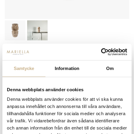
VAS - BROWN MARBLE VIDA
4.550
kr
Samtycke
Information
Om
-
+
LÄGG I VARUKORG
Denna webbplats använder cookies
Lagerstatus:
I lager
Denna webbplats använder cookies för att vi ska kunna
anpassa innehållet och annonserna till våra användare,
14 dagars returrätt på lagervaror.
Läs mer
tillhandahålla funktioner för sociala medier och analysera
Leverans inom 3-5 arbetsdagar på lagervaror
vår trafik. Vi vidarebefordrar även sådana identifierare
Få
10% välkomstrabatt
när du registrerar dig för vårt
nyhetsbrev
och annan information från din enhet till de sociala medier