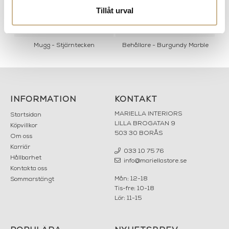
Tillåt urval
n
Mugg - Stjärntecken
Behållare - Burgundy Marble
INFORMATION
KONTAKT
MARIELLA INTERIORS
Startsidan
LILLA BROGATAN 9
Köpvillkor
503 30 BORÅS
Om oss
Karriär
033 10 75 76
Hållbarhet
info@mariellastore.se
Kontakta oss
Mån: 12-18
Sommarstängt
Tis-fre: 10-18
Lör: 11-15