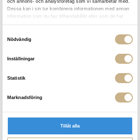
Fri frakt på mindra varor vid köp över 1000:-
och annons- och analysföretag som vi samarbetar med.
900:- i frakt vid köp av större möbler
Dessa kan i sin tur kombinera informationen med annan
Hämta i butik
information som du har tillhandahållit eller som de har
samlat in när du har använt deras tjänster.
FRÅGA OSS OM PRODUKTEN
Samtyckesval
Nödvändig
BESKRIVNING
Inställningar
SPECIFIKATIONER
Statistik
PRODUKTVARIANTER
Marknadsföring
Tillåt alla