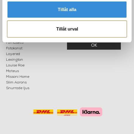
Lör: 11-15
Tillåt alla
POPULÄRA
NYHETSBREV
KATEGORIER
Tillåt urval
Nyheter
Fornasetti
OK
Fotokonst
Layered
Lexington
Louise Roe
Mateus
Missoni Home
Slim Aarons
Snurrade ljus