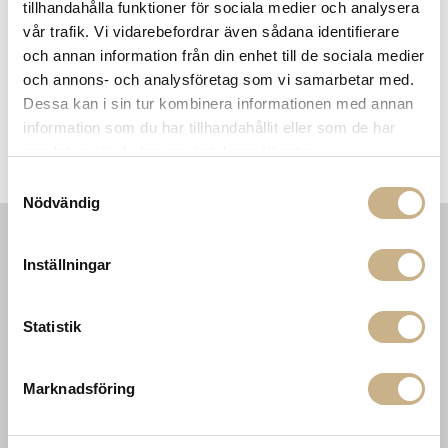
tillhandahålla funktioner för sociala medier och analysera
vår trafik. Vi vidarebefordrar även sådana identifierare
FRÅGA OSS OM PRODUKTEN
och annan information från din enhet till de sociala medier
och annons- och analysföretag som vi samarbetar med.
Dessa kan i sin tur kombinera informationen med annan
BESKRIVNING
information som du har tillhandahållit eller som de har
samlat in när du har använt deras tjänster.
SPECIFIKATIONER
Samtyckesval
Nödvändig
Inställningar
INFORMATION
KONTAKT
MARIELLA INTERIORS
Startsidan
LILLA BROGATAN 9
Köpvillkor
Statistik
503 30 BORÅS
Om oss
Karriär
033 10 75 76
Hållbarhet
Marknadsföring
info@mariellastore.se
Kontakta oss
Mån: 12-18
Sommarstängt
Tis-fre: 10-18