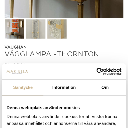
VAUGHAN
VÄGGLAMPA -THORNTON
Pris på förfrågan
Lagerstatus:
Beställningsvara
Samtycke
Information
Om
14 dagars returrätt på lagervaror.
Läs mer
Leverans inom 3-5 arbetsdagar på lagervaror
Få
10% välkomstrabatt
när du registrerar dig för vårt
Denna webbplats använder cookies
nyhetsbrev
Fri frakt på mindra varor vid köp över 1000:-
Denna webbplats använder cookies för att vi ska kunna
900:- i frakt vid köp av större möbler
anpassa innehållet och annonserna till våra användare,
Hämta i butik