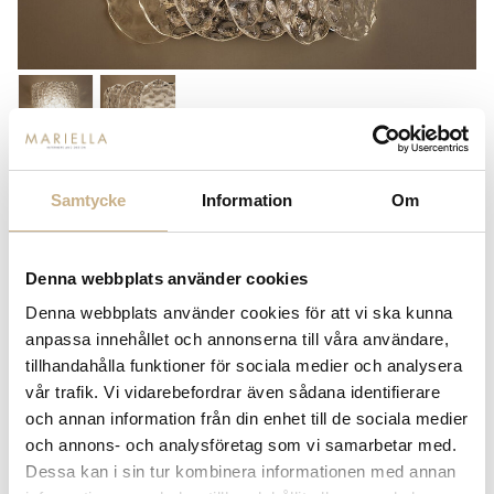
VAUGHAN
Samtycke
Information
Om
VÄGGLAMPA - VALERE WALL
LIGHT
Denna webbplats använder cookies
Pris på förfrågan
Denna webbplats använder cookies för att vi ska kunna
Lagerstatus:
Beställningsvara
anpassa innehållet och annonserna till våra användare,
tillhandahålla funktioner för sociala medier och analysera
14 dagars returrätt på lagervaror.
Läs mer
vår trafik. Vi vidarebefordrar även sådana identifierare
Leverans inom 3-5 arbetsdagar på lagervaror
och annan information från din enhet till de sociala medier
Få
10% välkomstrabatt
när du registrerar dig för vårt
nyhetsbrev
och annons- och analysföretag som vi samarbetar med.
Fri frakt på mindra varor vid köp över 1000:-
Dessa kan i sin tur kombinera informationen med annan