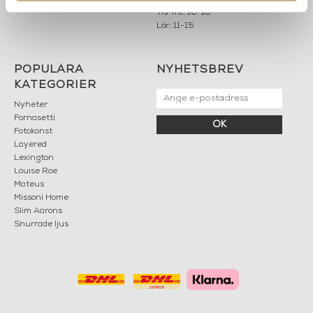
Sommarstängt
Tis-fre: 10-18
Lör: 11-15
POPULÄRA
NYHETSBREV
KATEGORIER
Nyheter
Fornasetti
OK
Fotokonst
Layered
Lexington
Louise Roe
Mateus
Missoni Home
Slim Aarons
Snurrade ljus