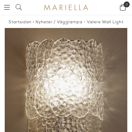
0
Startsidan
>
Nyheter
/
Vägglampa - Valere Wall Light