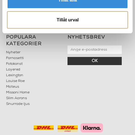
Kontakta oss
Mån: 12-18
Sommarstängt
Tis-fre: 10-18
Lör: 11-15
Tillåt urval
POPULÄRA
NYHETSBREV
KATEGORIER
Nyheter
Fornasetti
OK
Fotokonst
Layered
Lexington
Louise Roe
Mateus
Missoni Home
Slim Aarons
Snurrade ljus