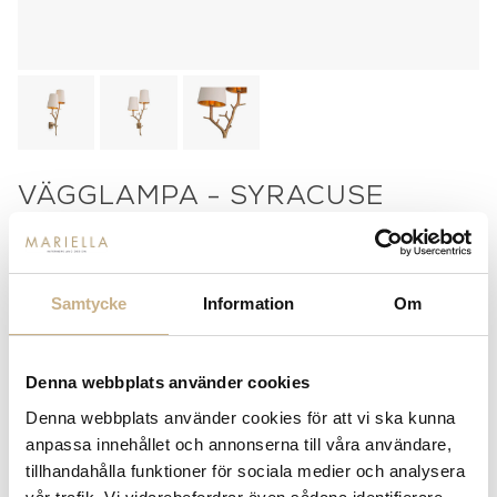
VÄGGLAMPA - SYRACUSE
9.000
kr
Samtycke
Information
Om
-
+
LÄGG I VARUKORG
Lagerstatus:
Beställningsvara
Denna webbplats använder cookies
14 dagars returrätt på lagervaror.
Läs mer
Denna webbplats använder cookies för att vi ska kunna
Leverans inom 3-5 arbetsdagar på lagervaror
anpassa innehållet och annonserna till våra användare,
Få
10% välkomstrabatt
när du registrerar dig för vårt
tillhandahålla funktioner för sociala medier och analysera
nyhetsbrev