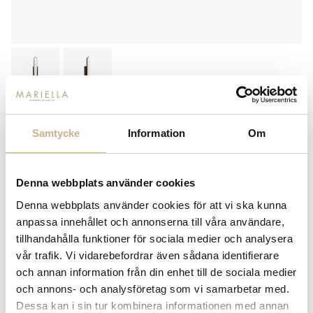
VÄGGLAMPA - STADIUM
Samtycke
Information
Om
7.150
kr
Denna webbplats använder cookies
-
+
LÄGG I VARUKORG
Denna webbplats använder cookies för att vi ska kunna
anpassa innehållet och annonserna till våra användare,
Lagerstatus:
Beställningsvara
tillhandahålla funktioner för sociala medier och analysera
14 dagars returrätt på lagervaror.
Läs mer
vår trafik. Vi vidarebefordrar även sådana identifierare
Leverans inom 3-5 arbetsdagar på lagervaror
och annan information från din enhet till de sociala medier
Få
10% välkomstrabatt
när du registrerar dig för vårt
och annons- och analysföretag som vi samarbetar med.
nyhetsbrev
Dessa kan i sin tur kombinera informationen med annan