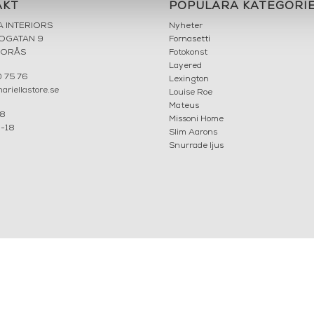
AKT
POPULÄRA KATEGORI
A INTERIORS
Nyheter
ROGATAN 9
Fornasetti
BORÅS
Fotokonst
Layered
 75 76
Lexington
riellastore.se
Louise Roe
Mateus
18
Missoni Home
0-18
Slim Aarons
Snurrade ljus