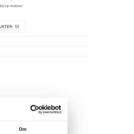
större möbler
UKTEN
Om