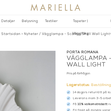
Detaljer
Belysning
Textilier
Tapeter |
Väggfärg
Startsidan
>
Nyheter
/
Vägglampa - Scallop Shell Wall Light
PORTA ROMANA
VÄGGLAMPA -
WALL LIGHT
Pris på förfrågan
Lagerstatus:
Beställnin
14 dagars returrätt på la
Leverans inom 3-5 arbet
Få
10% välkomstrabatt
nä
Fri frakt på mindra varor