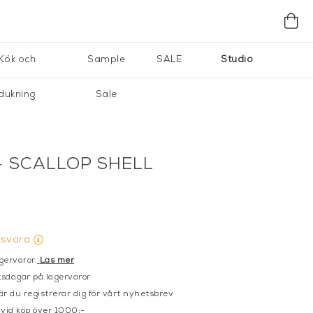
Kök och
Sample
SALE
Studio
dukning
Sale
 SCALLOP SHELL
gsvara
gervaror.
Läs mer
sdagar på lagervaror
r du registrerar dig för vårt nyhetsbrev
 vid köp över 1000:-