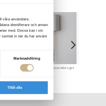
ll våra användare,
sådana identifierare och annan
betar med. Dessa kan i sin
r samlat in när du har använt
Marknadsföring
 - Kingsley
Vägglampa - Hanzo Wall Light
Vägglamp
Tillåt alla