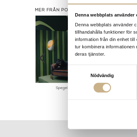
MER FRÅN PORTA ROMANA
Denna webbplats använder 
Denna webbplats använder coo
tillhandahålla funktioner för
information från din enhet t
tur kombinera informationen 
deras tjänster.
Samtyckesval
Nödvändig
a - Pillar
Spegel - Zande
Taklampa - Mus