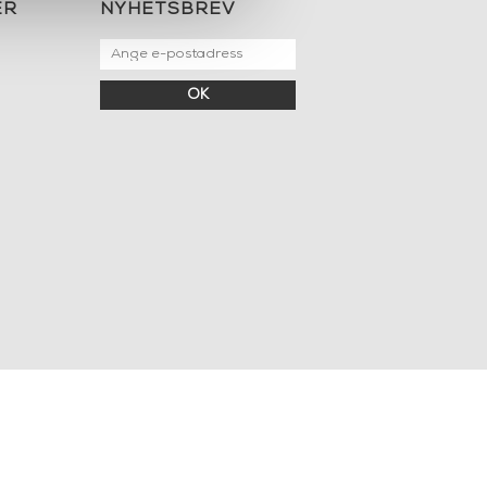
ER
NYHETSBREV
OK