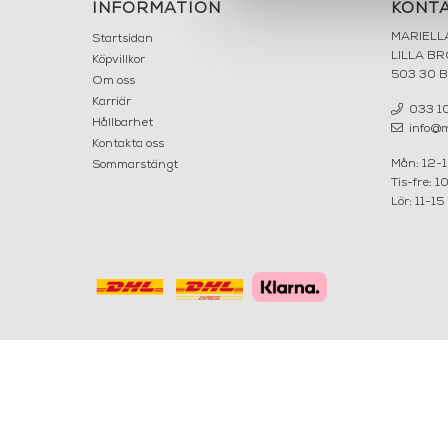
INFORMATION
KONT
MARIELL
Startsidan
LILLA B
Köpvillkor
503 30 
Om oss
Karriär
033 10
Hållbarhet
info@ma
Kontakta oss
Mån: 12-
Sommarstängt
Tis-fre: 1
Lör: 11-15