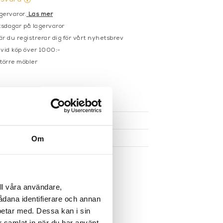
gervaror.
Läs mer
sdagar på lagervaror
r du registrerar dig för vårt nyhetsbrev
 vid köp över 1000:-
större möbler
UKTEN
Om
ll våra användare,
sådana identifierare och annan
betar med. Dessa kan i sin
r samlat in när du har använt