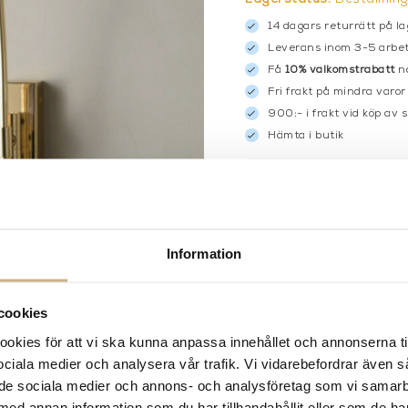
14 dagars returrätt på la
Leverans inom 3-5 arbet
Få
10% välkomstrabatt
nä
Fri frakt på mindra varor
900:- i frakt vid köp av 
Hämta i butik
FRÅGA OSS OM PROD
BESKRIVNING
Information
SPECIFIKATIONER
cookies
kies för att vi ska kunna anpassa innehållet och annonserna ti
 sociala medier och analysera vår trafik. Vi vidarebefordrar även 
ill de sociala medier och annons- och analysföretag som vi samar
med annan information som du har tillhandahållit eller som de ha