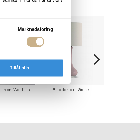
Marknadsföring
Tillåt alla
hroom Wall Light
Bordslampa - Grace
Vägglampa -