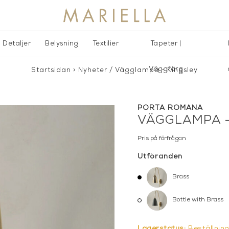
Detaljer
Belysning
Textilier
Tapeter |
Väggfärg
Startsidan
>
Nyheter
/
Vägglampa - Kingsley
PORTA ROMANA
VÄGGLAMPA -
Pris på förfrågan
Utföranden
Brass
Bottle with Brass
Lagerstatus:
Beställnin