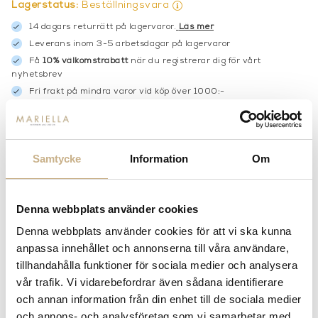
Lagerstatus:
Beställningsvara
14 dagars returrätt på lagervaror.
Läs mer
Leverans inom 3-5 arbetsdagar på lagervaror
Få
10% välkomstrabatt
när du registrerar dig för vårt
nyhetsbrev
Fri frakt på mindra varor vid köp över 1000:-
900:- i frakt vid köp av större möbler
Hämta i butik
Samtycke
Information
Om
FRÅGA OSS OM PRODUKTEN
Denna webbplats använder cookies
BESKRIVNING
Denna webbplats använder cookies för att vi ska kunna
SPECIFIKATIONER
anpassa innehållet och annonserna till våra användare,
tillhandahålla funktioner för sociala medier och analysera
vår trafik. Vi vidarebefordrar även sådana identifierare
och annan information från din enhet till de sociala medier
MER FRÅN PORTA ROMANA
och annons- och analysföretag som vi samarbetar med.