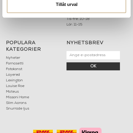
Hållbarhet
info@mariellastore.se
Tillåt urval
Kontakta oss
Mån: 12-18
Sommarstängt
Tis-fre: 10-18
Lör: 11-15
POPULÄRA
NYHETSBREV
KATEGORIER
Nyheter
Fornasetti
OK
Fotokonst
Layered
Lexington
Louise Roe
Mateus
Missoni Home
Slim Aarons
Snurrade ljus