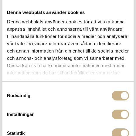
Fri frakt på mindra varor vid köp över 1000:-
900:- i frakt vid köp av större möbler
Denna webbplats använder cookies
Hämta i butik
Denna webbplats använder cookies för att vi ska kunna
anpassa innehållet och annonserna till våra användare,
FRÅGA OSS OM PRODUKTEN
tillhandahålla funktioner för sociala medier och analysera
vår trafik. Vi vidarebefordrar även sådana identifierare
och annan information från din enhet till de sociala medier
BESKRIVNING
och annons- och analysföretag som vi samarbetar med.
Dessa kan i sin tur kombinera informationen med annan
SPECIFIKATIONER
information som du har tillhandahållit eller som de har
samlat in när du har använt deras tjänster.
Samtyckesval
Nödvändig
PRODUKTVARIANTER
Inställningar
Statistik