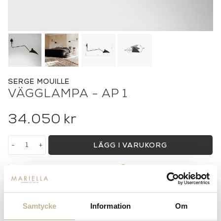
SERGE MOUILLE
VÄGGLAMPA - AP 1
34.050
kr
-
+
LÄGG I VARUKORG
Lagerstatus:
Beställningsvara
14 dagars returrätt på lagervaror.
Läs mer
Leverans inom 3-5 arbetsdagar på lagervaror
Samtycke
Information
Om
Få
10% välkomstrabatt
när du registrerar dig för vårt
nyhetsbrev