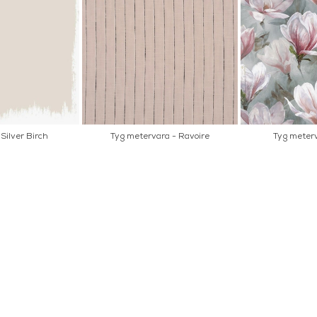
Silver Birch
Tyg metervara - Ravoire
Tyg meterv
AKT
POPULÄRA KATEGORI
A INTERIORS
Nyheter
ROGATAN 9
Fornasetti
BORÅS
Fotokonst
Layered