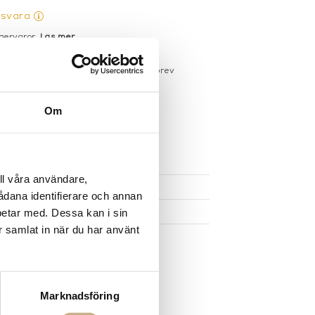
gsvara
gervaror.
Läs mer
sdagar på lagervaror
r du registrerar dig för vårt nyhetsbrev
 vid köp över 1000:-
större möbler
Om
UKTEN
ll våra användare,
sådana identifierare och annan
betar med. Dessa kan i sin
r samlat in när du har använt
Marknadsföring