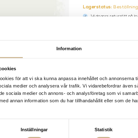
Lagerstatus:
Beställnin
14 dagars returrätt på la
Leverans inom 3-5 arbet
Få
10% välkomstrabatt
nä
Fri frakt på mindra varor
900:- i frakt vid köp av 
Information
Hämta i butik
FRÅGA OSS OM PROD
cookies
kies för att vi ska kunna anpassa innehållet och annonserna ti
BESKRIVNING
 sociala medier och analysera vår trafik. Vi vidarebefordrar även 
ill de sociala medier och annons- och analysföretag som vi samar
SPECIFIKATIONER
med annan information som du har tillhandahållit eller som de ha
Inställningar
Statistik