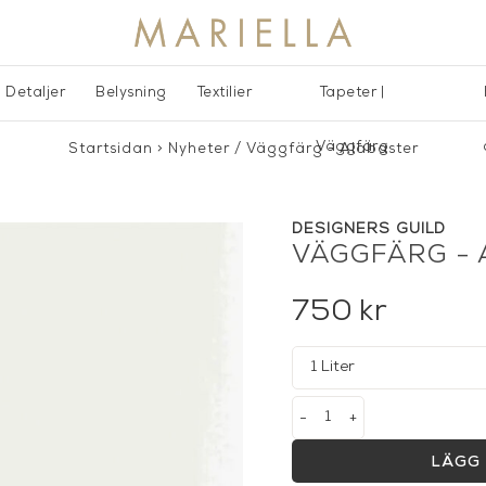
Detaljer
Belysning
Textilier
Tapeter |
Väggfärg
Startsidan
>
Nyheter
/
Väggfärg - Alabaster
DESIGNERS GUILD
VÄGGFÄRG -
750
kr
-
+
LÄGG 