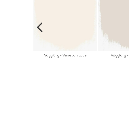
ra - Magnolia
Väggfärg - Venetian Lace
Väggfärg - 
INFORMATION
KONT
MARIELL
Startsidan
LILLA B
Köpvillkor
503 30 
Om oss