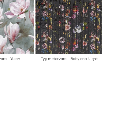
ara - Yulan
Tyg metervara - Babylona Night
Väggfärg
Soft Crepuscule
ER
NYHETSBREV
OK