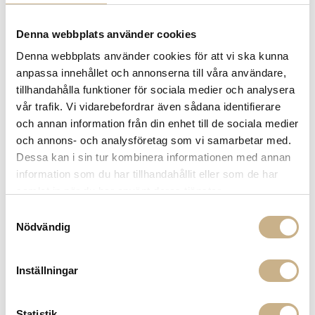
Denna webbplats använder cookies
Denna webbplats använder cookies för att vi ska kunna
FORNASETTI
anpassa innehållet och annonserna till våra användare,
COASTER - NO°363
tillhandahålla funktioner för sociala medier och analysera
vår trafik. Vi vidarebefordrar även sådana identifierare
890
kr
och annan information från din enhet till de sociala medier
och annons- och analysföretag som vi samarbetar med.
Dessa kan i sin tur kombinera informationen med annan
-
+
LÄGG I VARUKORG
information som du har tillhandahållit eller som de har
Lagerstatus:
Beställningsvara
samlat in när du har använt deras tjänster.
14 dagars returrätt på lagervaror.
Läs mer
Samtyckesval
Nödvändig
Leverans inom 3-5 arbetsdagar på lagervaror
Få
10% välkomstrabatt
när du registrerar dig för vårt
nyhetsbrev
Inställningar
Fri frakt på mindra varor vid köp över 1000:-
900:- i frakt vid köp av större möbler
Hämta i butik
Statistik