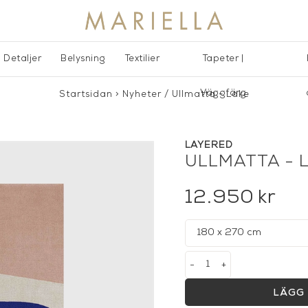
Detaljer
Belysning
Textilier
Tapeter |
Väggfärg
Startsidan
>
Nyheter
/
Ullmatta - Lake
LAYERED
ULLMATTA - 
12.950
kr
-
+
LÄGG 