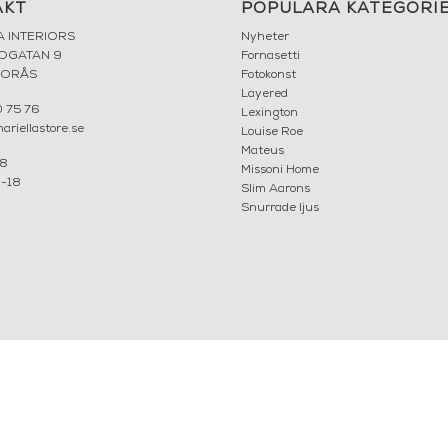
AKT
POPULÄRA KATEGORI
A INTERIORS
Nyheter
ROGATAN 9
Fornasetti
BORÅS
Fotokonst
Layered
 75 76
Lexington
riellastore.se
Louise Roe
Mateus
18
Missoni Home
0-18
Slim Aarons
Snurrade ljus