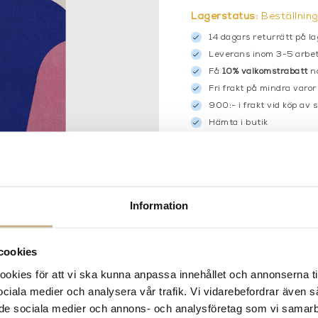
Lagerstatus:
Beställnin
14 dagars returrätt på la
Leverans inom 3-5 arbet
Få
10% välkomstrabatt
nä
Fri frakt på mindra varor
900:- i frakt vid köp av 
Hämta i butik
FRÅGA OSS OM PROD
BESKRIVNING
Information
cookies
kies för att vi ska kunna anpassa innehållet och annonserna ti
 sociala medier och analysera vår trafik. Vi vidarebefordrar även 
ill de sociala medier och annons- och analysföretag som vi samar