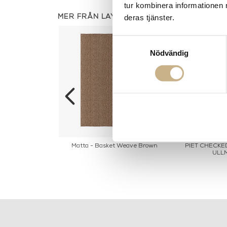
tur kombinera informationen 
deras tjänster.
MER FRÅN LAYERED
Samtyckesval
Nödvändig
ion Blue Sandstone
Matta - Basket Weave Brown
PIET CHECKE
ULL