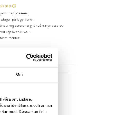
gsvara
gervaror.
Läs mer
sdagar på lagervaror
r du registrerar dig för vårt nyhetsbrev
 vid köp över 1000:-
större möbler
UKTEN
Om
ll våra användare,
sådana identifierare och annan
betar med. Dessa kan i sin