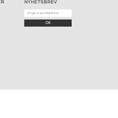
ER
NYHETSBREV
OK