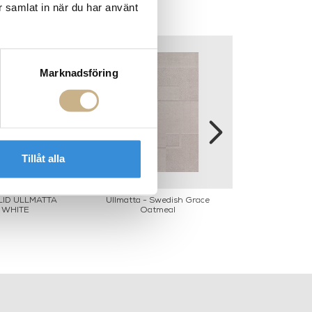
r samlat in när du har använt
Marknadsföring
Tillåt alla
LID ULLMATTA
Ullmatta - Swedish Grace
Matta - Strat
 WHITE
Oatmeal
Gr