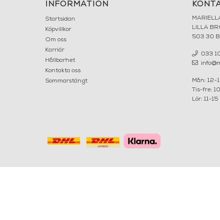
INFORMATION
KONT
MARIELL
Startsidan
LILLA B
Köpvillkor
503 30 
Om oss
Karriär
033 10
Hållbarhet
info@ma
Kontakta oss
Mån: 12-
Sommarstängt
Tis-fre: 1
Lör: 11-15