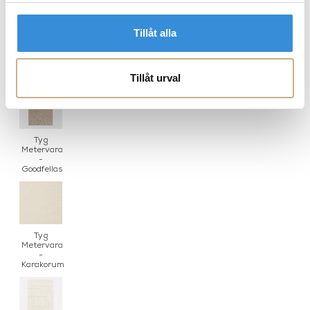
Tillåt alla
Tapet -
Captain
Thomas
Browns
Shells
Tillåt urval
Tyg
Metervara
-
Goodfellas
Tyg
Metervara
-
Karakorum