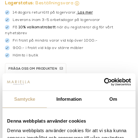
Lagerstatus:
Beställningsvara
14 dagars returrätt på lagervaror.
Läs mer
Leverans inom 3-5 arbetsdagar på lagervaror
Få
10% välkomstrabatt
när du registrerar dig för vårt
nyhetsbrev
Fri frakt på mindra varor vid köp över 1000:-
900:- i frakt vid köp av större möbler
Hämta i butik
FRÅGA OSS OM PRODUKTEN
BESKRIVNING
Samtycke
Information
Om
Denna webbplats använder cookies
MER FRÅN DESIGNERS GUILD
Denna webbplats använder cookies för att vi ska kunna
anpassa innehållet och annonserna till våra användare,