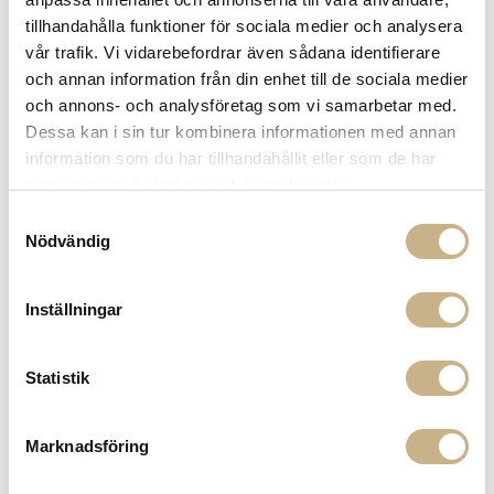
tillhandahålla funktioner för sociala medier och analysera
vår trafik. Vi vidarebefordrar även sådana identifierare
och annan information från din enhet till de sociala medier
och annons- och analysföretag som vi samarbetar med.
Dessa kan i sin tur kombinera informationen med annan
information som du har tillhandahållit eller som de har
samlat in när du har använt deras tjänster.
y
Tyg metervara - Oiseau de
Tyg metervara - Ravoire
Bengale
Samtyckesval
Nödvändig
Inställningar
PRODUKTVARIANTER
Statistik
Kudde -
Marknadsföring
Le Zebre