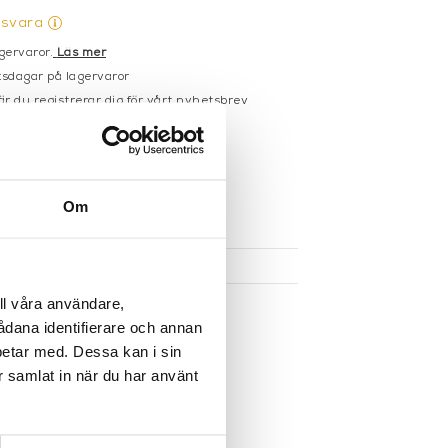
gsvara
gervaror.
Läs mer
sdagar på lagervaror
r du registrerar dig för vårt nyhetsbrev
 vid köp över 1000:-
större möbler
Om
UKTEN
ll våra användare,
sådana identifierare och annan
betar med. Dessa kan i sin
r samlat in när du har använt