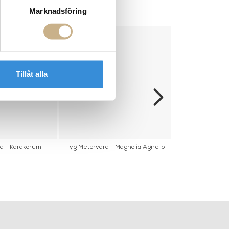
Marknadsföring
Tillåt alla
a - Karakorum
Tyg Metervara - Magnolia Agnello
Tyg Metervar
Futu