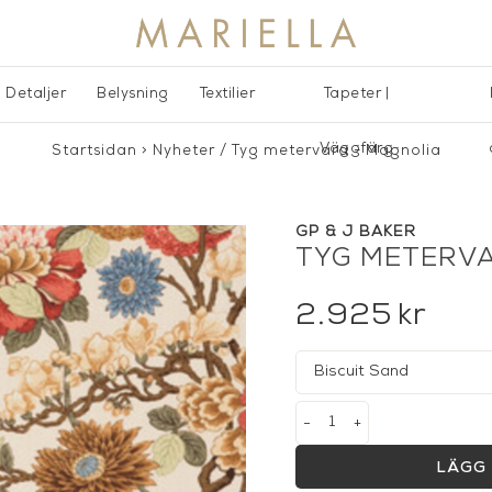
Detaljer
Belysning
Textilier
Tapeter |
Väggfärg
Startsidan
>
Nyheter
/
Tyg metervara - Magnolia
GP & J BAKER
TYG METERVA
2.925
kr
-
+
LÄGG 