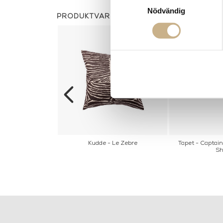
Nödvändig
PRODUKTVARIANTER
ra - Beaujeu
Kudde - Le Zebre
Tapet - Captai
Sh