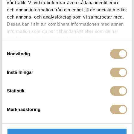
vår trafik. Vi vidarebefordrar även sådana identifierare
14 dagars returrätt på lagervaror.
Läs mer
och annan information från din enhet till de sociala medier
Leverans inom 3-5 arbetsdagar på lagervaror
och annons- och analysföretag som vi samarbetar med.
Få
10% välkomstrabatt
när du registrerar dig för vårt
Dessa kan i sin tur kombinera informationen med annan
nyhetsbrev
information som du har tillhandahållit eller som de har
Fri frakt på mindra varor vid köp över 1000:-
samlat in när du har använt deras tjänster.
900:- i frakt vid köp av större möbler
Hämta i butik
Samtyckesval
Nödvändig
FRÅGA OSS OM PRODUKTEN
Inställningar
BESKRIVNING
Statistik
Marknadsföring
MER FRÅN DEDAR