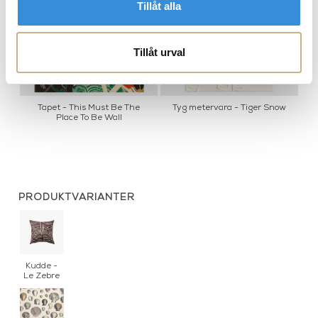
Tillåt alla
Tillåt urval
i
Tapet - This Must Be The
Tyg metervara - Tiger Snow
Place To Be Wall
PRODUKTVARIANTER
Kudde -
Le Zebre