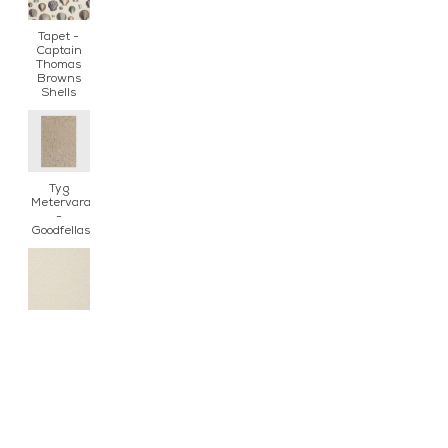
Tapet -
Captain
Thomas
Browns
Shells
Tyg
Metervara
-
Goodfellas
Tyg
Metervara
-
Karakorum