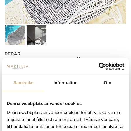
DEDAR
TYG METERVARA FÖR
UTOMHUSBRUK - POOL
Samtycke
Information
Om
2.670
kr
Denna webbplats använder cookies
Denna webbplats använder cookies för att vi ska kunna
-
+
LÄGG I VARUKORG
anpassa innehållet och annonserna till våra användare,
tillhandahålla funktioner för sociala medier och analysera
Lagerstatus:
Beställningsvara