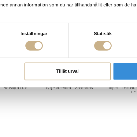
med annan information som du har tillhandahållit eller som de ha
Inställningar
Statistik
Tillåt urval
- Be Bop a Lula
Tyg Metervara - Goodfellas
Tapet - This Mus
Be 