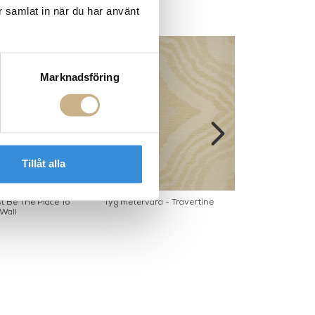
r samlat in när du har använt
Marknadsföring
Tillåt alla
t Be The Place To
Tyg metervara - Travertine
Tyg Metervara -
Wall