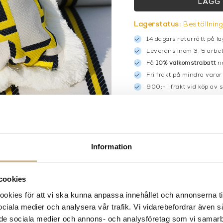
LÄGG 
Lagerstatus:
Beställnin
14 dagars returrätt på la
Leverans inom 3-5 arbet
Få
10% välkomstrabatt
nä
Fri frakt på mindra varor
900:- i frakt vid köp av 
Hämta i butik
FRÅGA OSS OM PROD
BESKRIVNING
Information
cookies
kies för att vi ska kunna anpassa innehållet och annonserna ti
 sociala medier och analysera vår trafik. Vi vidarebefordrar även 
ill de sociala medier och annons- och analysföretag som vi samar