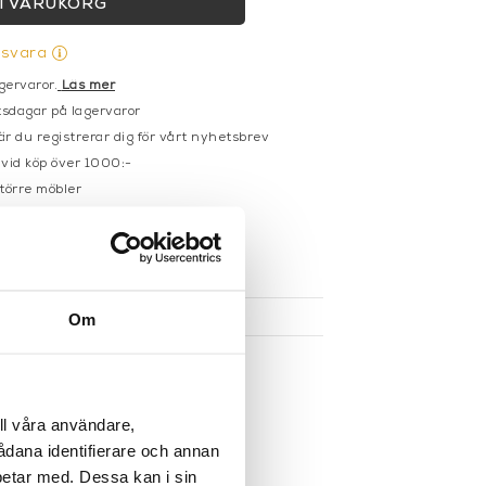
I VARUKORG
gsvara
gervaror.
Läs mer
sdagar på lagervaror
r du registrerar dig för vårt nyhetsbrev
 vid köp över 1000:-
större möbler
UKTEN
Om
ll våra användare,
sådana identifierare och annan
betar med. Dessa kan i sin