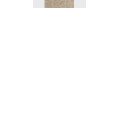
Tyg Metervara - Goodfellas
Tyg Metervara - Karakorum