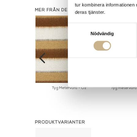
tur kombinera informationen 
MER FRÅN DEDAR
deras tjänster.
Samtyckesval
Nödvändig
ra - Run Amok
Tyg Metervara - Oz
Tyg metervara 
PRODUKTVARIANTER