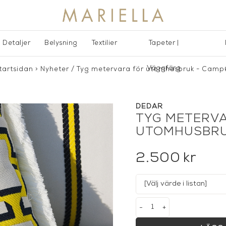
Detaljer
Belysning
Textilier
Tapeter |
Väggfärg
tartsidan
>
Nyheter
/
Tyg metervara för utomhusbruk - Camp
DEDAR
TYG METERV
UTOMHUSBRU
2.500
kr
-
+