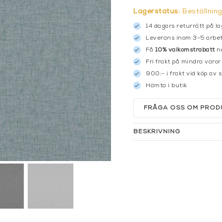
Lagerstatus:
Beställnin
14 dagars returrätt på la
Leverans inom 3-5 arbet
Få
10% välkomstrabatt
nä
Fri frakt på mindra varor
900:- i frakt vid köp av 
Hämta i butik
FRÅGA OSS OM PROD
BESKRIVNING