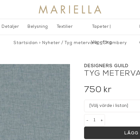
Detaljer
Belysning
Textilier
Tapeter |
Väggfärg
Startsidan
>
Nyheter
/
Tyg metervara - Chambery
DESIGNERS GUILD
TYG METERV
750
kr
-
+
LÄGG 