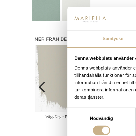
Samtycke
MER FRÅN DESIGNERS GUILD
Denna webbplats använder 
Denna webbplats använder coo
tillhandahålla funktioner för
information från din enhet t
tur kombinera informationen 
deras tjänster.
Samtyckesval
ara - Kumana
Väggfärg - Portobello Grey
Väggfärg
Nödvändig