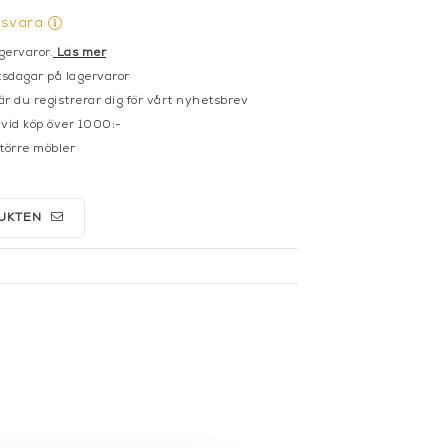
gsvara
gervaror.
Läs mer
sdagar på lagervaror
r du registrerar dig för vårt nyhetsbrev
 vid köp över 1000:-
större möbler
UKTEN