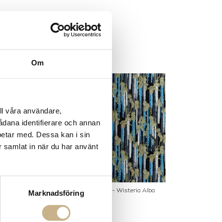
Om
ll våra användare,
sådana identifierare och annan
betar med. Dessa kan i sin
r samlat in när du har använt
Soft Prete-Moi Ta
Tyg metervara - Wisteria Alba
Tyg meterva
Marknadsföring
ume