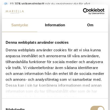
Få
10% välkomstrabatt
när du registrerar dig för vårt
nyhetsbrev
Fri frakt på mindra varor vid köp över 1000:-
900:- i frakt vid köp av större möbler
Samtycke
Information
Om
Hämta i butik
FRÅGA OSS OM PRODUKTEN
Denna webbplats använder cookies
Denna webbplats använder cookies för att vi ska kunna
anpassa innehållet och annonserna till våra användare,
BESKRIVNING
tillhandahålla funktioner för sociala medier och analysera
vår trafik. Vi vidarebefordrar även sådana identifierare
och annan information från din enhet till de sociala medier
och annons- och analysföretag som vi samarbetar med.
MER FRÅN NOBILIS
Dessa kan i sin tur kombinera informationen med annan
information som du har tillhandahållit eller som de har
samlat in när du har använt deras tjänster.
Samtyckesval
Nödvändig