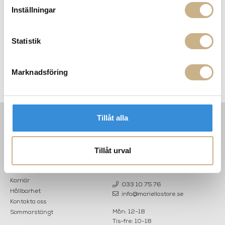
Inställningar
Statistik
Tyg Metervara - Magnolia
Tyg Metervara - Goodfellas
Marknadsföring
Agnello
Tillåt alla
INFORMATION
KONTAKT
MARIELLA INTERIORS
Tillåt urval
Startsidan
LILLA BROGATAN 9
Köpvillkor
503 30 BORÅS
Om oss
Karriär
033 10 75 76
Hållbarhet
info@mariellastore.se
Kontakta oss
Mån: 12-18
Sommarstängt
Tis-fre: 10-18