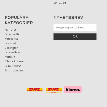
Lör: 11-15
POPULÄRA
NYHETSBREV
KATEGORIER
Nyheter
Fornasetti
OK
Fotokonst
Layered
Lexington
Louise Roe
Mateus
Missoni Home
Slim Aarons
Snurrade ljus