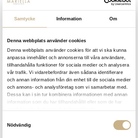
Leverans inom 3-5 arbetsdagar på lagervaror
Få
10% välkomstrabatt
när du registrerar dig för vårt
Samtycke
Information
Om
nyhetsbrev
Fri frakt på mindra varor vid köp över 1000:-
900:- i frakt vid köp av större möbler
Denna webbplats använder cookies
Hämta i butik
Denna webbplats använder cookies för att vi ska kunna
FRÅGA OSS OM PRODUKTEN
anpassa innehållet och annonserna till våra användare,
tillhandahålla funktioner för sociala medier och analysera
vår trafik. Vi vidarebefordrar även sådana identifierare
och annan information från din enhet till de sociala medier
BESKRIVNING
och annons- och analysföretag som vi samarbetar med.
Dessa kan i sin tur kombinera informationen med annan
information som du har tillhandahållit eller som de har
samlat in när du har använt deras tjänster.
MER FRÅN DEDAR
Samtyckesval
Nödvändig