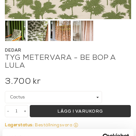
DEDAR
TYG METERVARA - BE BOP A
LULA
3.700
kr
-
+
LÄGG I VARUKORG
Lagerstatus:
Beställningsvara
14 dagars returrätt på lagervaror.
Läs mer